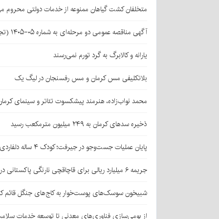
متخلفان کشت گیاهان ممنوعه از خدمات دولتی محروم می
آگهی مناقصه عمومی دو مرحله‌ای به شماره ۰۵-۱۴۰۵ (تجدید اول)
یارانه و کالابرگ به گرد تورم نمی‌رسند
بلاتکلیفی مس کرمان و مس رفسنجان در لیگ یک
محمد نواب‌زاده، هنرمند پیشکسوت تئاتر و سینمای کرما
ذخیره سدهای کرمان به ۲۴۹ میلیون مترمکعب رسید
پایان عملیات جست‌وجو در جیرفت؛ کودک ۴ ساله دلفاردی پیدا شد
جریمه ۶ میلیارد ریالی برای قاچاقچی نارنگی پاکستانی در بافت
شبیخون سوسک‌های پوست‌خوار به کاج‌های جنگل قائم کر
از بومی‌سازی فناوری‌های معدنی تا توسعه خدمات سلامت