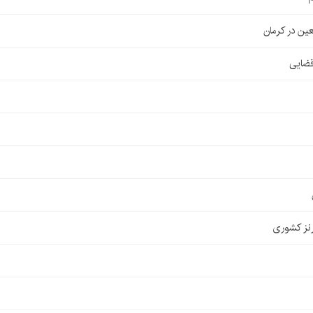
قضایی
نز کشوری