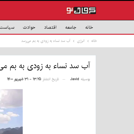
خانه
جامعه
اقتصاد
حوادث
سیاست
خانه
انرژی
آب سد نساء به زودی به بم می‌رسد
آب سد نساء به زودی به بم می
بوسیله
Javid
تاریخ انتشار
۱۳:۲۵ - ۳۱ شهریور ۱۴۰۰