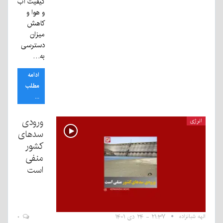
کیفیت آب
و هوا و
کاهش
میزان
دسترسی
به…
ادامه
مطلب
...
ورودی
انرژی
سدهای
کشور
منفی
است
الهه شبانزاده
۲۱:۳۷ - ۲۴ دی ۱۴۰۱
۰