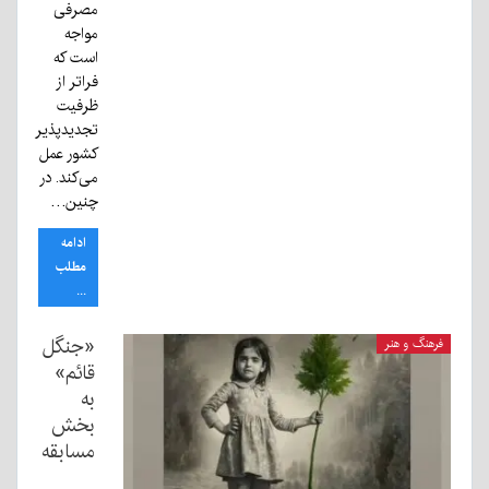
مصرفی
مواجه
است که
فراتر از
ظرفیت
تجدیدپذیر
کشور عمل
می‌کند. در
چنین…
ادامه
مطلب
...
«جنگل
فرهنگ و هنر
قائم»
به
بخش
مسابقه