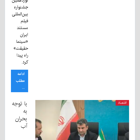
نوزدهمین
جشنواره
بین‌المللی
فیلم
مستند
ایران
«سینما
حقیقت»
راه پیدا
کرد.
ادامه
مطلب
...
با توجه
اقتصاد
به
بحران
آب