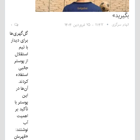
بگیرید»
الهام سرگزی
۱۱:۴۷ - ۲۵ فروردین ۱۴۰۴
۰
گل‌گهری‌ها
برای دیدار
با تیم
استقلال
از پوستر
جالبی
استفاده
کردند.
آن‌ها در
این
پوستر با
تأکید بر
اهمیت
آب
نوشتند:
«قهرمان