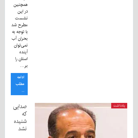
همچنین
در این
نشست
مطرح شد
با توجه به
بحران آب
نمی‌توان
آینده
استان را
بر…
ادامه
مطلب
...
صدایی
یادداشت
که
شنیده
نشد