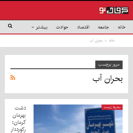
خانه
جامعه
اقتصاد
حوادث
بیشتر
خانه
بحران آب
مرور برچسب
بحران آب
دشت
محیط زیست
بهرمان
کرمان؛
رکورددار