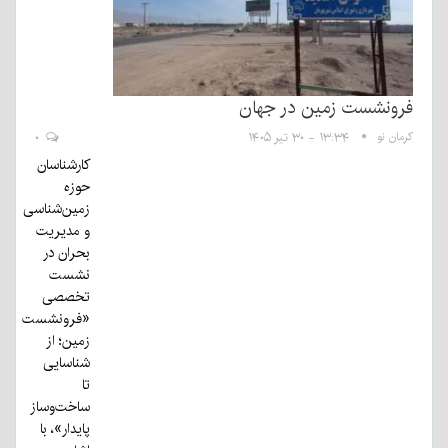
فرونشست زمین در جهان
کرمان نو
۱۳:۳۴ - ۳۰ تیر ۱۴۰۵
۰
کارشناسان
حوزه
زمین‌شناسی
و مدیریت
بحران در
نشست
تخصصی
«فرونشست
زمین؛ از
شناسایی
تا
ساخت‌وساز
پایدار»، با