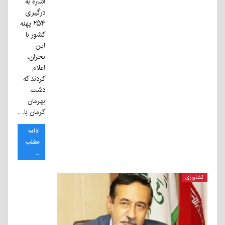
اشاره به
درگیری
۲۵۴ پهنه
کشور با
این
بحران،
اعلام
کردند که
دشت
بهرمان
کرمان با…
ادامه
مطلب
...
کشاورزی