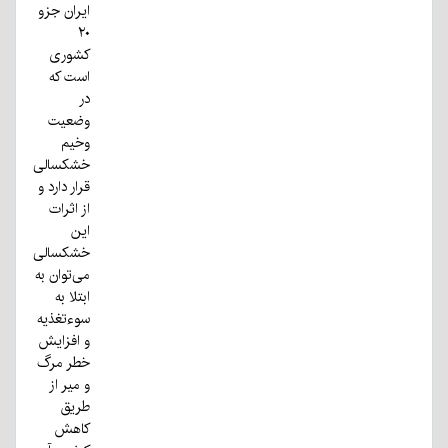
ایران جزو
۲۰
کشوری
است که
در
وضعیت
وخیم
خشکسالی
قرار دارد و
از اثرات
این
خشکسالی
می‌توان به
ابتلا به
سوءتغذیه
و افزایش
خطر مرگ
و میر از
طریق
کاهش