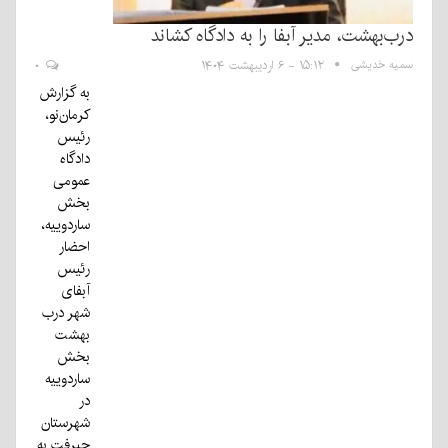
درب‌بهشت، مدیر آبفا را به دادگاه کشاند
سمیه خدیشی
۱۵:۱۲ - ۶ اردیبهشت ۱۴۰۴
۰
به گزارش
کرمان‌نو،
رئیس
دادگاه
عمومی
بخش
ساردوییه،
احضار
رئیس
آبفای
شهر درب
بهشت
بخش
ساردوییه
در
شهرستان
جیرفت به