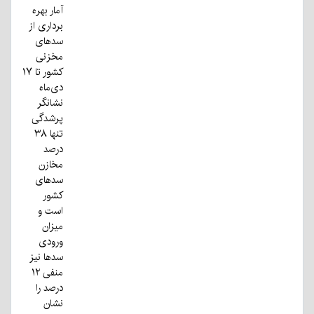
آمار بهره
برداری از
سدهای
مخزنی
کشور تا ۱۷
دی‌ماه
نشانگر
پرشدگی
تنها ۳۸
درصد
مخازن
سدهای
کشور
است و
میزان
ورودی
سدها نیز
منفی ۱۲
درصد را
نشان