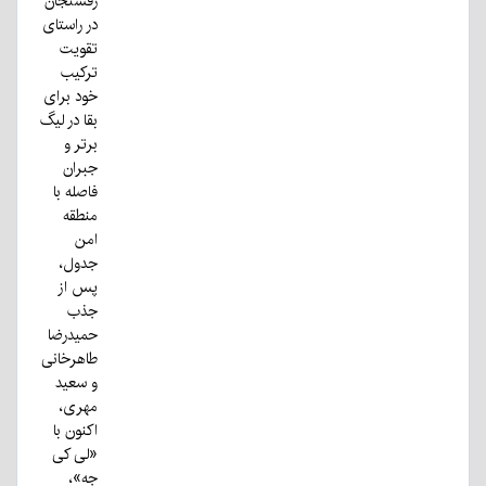
رفسنجان
در راستای
تقویت
ترکیب
خود برای
بقا در لیگ
برتر و
جبران
فاصله با
منطقه
امن
جدول،
پس از
جذب
حمیدرضا
طاهرخانی
و سعید
مهری،
اکنون با
«لی کی
جه»،