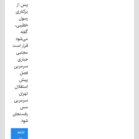
پس از
برکناری
رسول
خطیبی،
گفته
می‌شود
قرار است
مجتبی
جباری
سرمربی
فصل
پیش
استقلال
تهران
سرمربی
مس
رفسنجان
شود.
ادامه