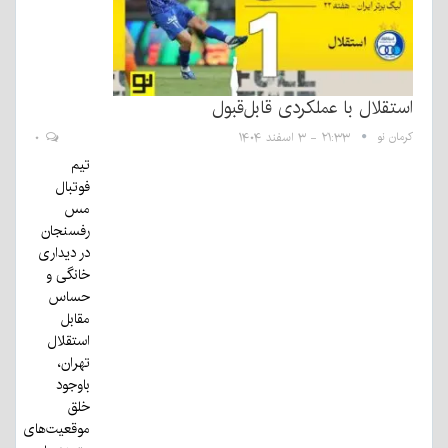
استقلال با عملکردی قابل‌قبول
کرمان نو
۲۱:۳۳ - ۳ اسفند ۱۴۰۴
۰
تیم
فوتبال
مس
رفسنجان
در دیداری
خانگی و
حساس
مقابل
استقلال
تهران،
باوجود
خلق
موقعیت‌های