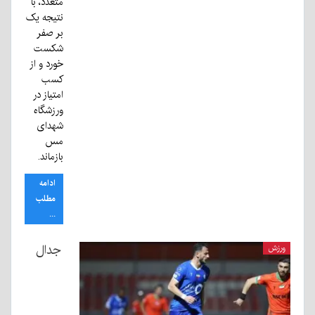
متعدد، با
نتیجه یک
بر صفر
شکست
خورد و از
کسب
امتیاز در
ورزشگاه
شهدای
مس
بازماند.
ادامه
مطلب
...
جدال
ورزش