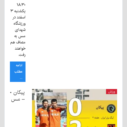
۱۸:۳۰
یکشنبه ۳
اسفند در
ورزشگاه
شهدای
مس به
مصاف هم
خواهند
رفت.
ادامه
مطلب
...
پیکان ۰
ورزش
– مس