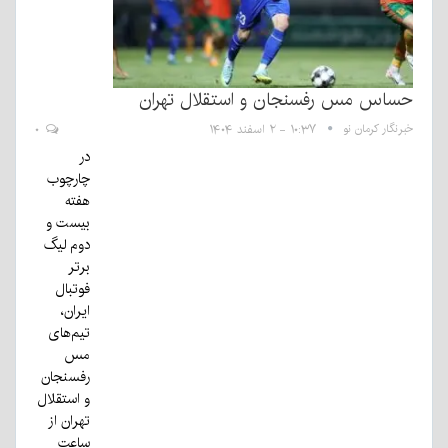
حساس مس رفسنجان و استقلال تهران
خبرنگار کرمان نو
۱۰:۳۷ - ۲ اسفند ۱۴۰۴
۰
در
چارچوب
هفته
بیست و
دوم لیگ
برتر
فوتبال
ایران،
تیم‌های
مس
رفسنجان
و استقلال
تهران از
ساعت