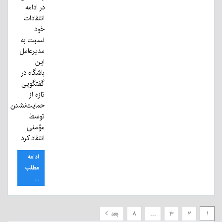
در ادامه
انتقادات
خود
نسبت به
مدیرعامل
این
باشگاه در
گفتگویی
تازه از
حمایت‌نشدن
توسط
مؤمنی
انتقاد کرد.
ادامه
مطلب
...
۱
۲
۳
…
۸
بعد