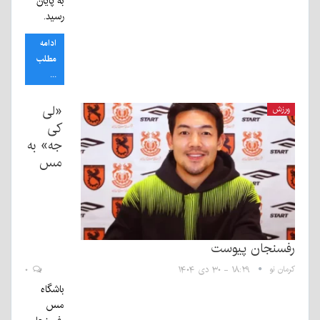
به پایان
رسید.
ادامه
مطلب
...
«لی
ورزش
کی
جه» به
مس
رفسنجان پیوست
کرمان نو
۱۸:۲۹ - ۳۰ دی ۱۴۰۴
۰
باشگاه
مس