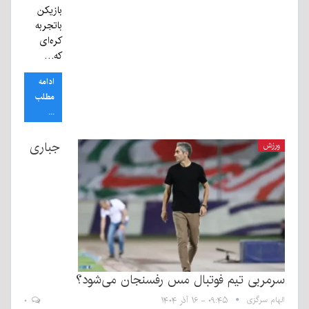
بازیکن
باتجربه
کره‌ای
که…
ادامه
مطلب
...
جباری
ورزش
سرمربی تیم فوتبال مس رفسنجان می‌شود؟
الهام سرگزی
۰۹:۴۵ - ۱۶ آذر ۱۴۰۴
۰