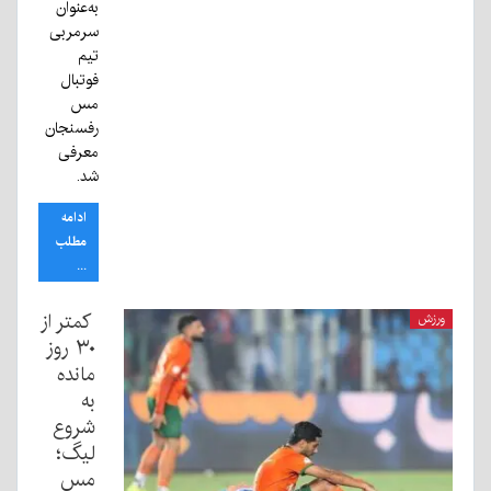
به‌عنوان
سرمربی
تیم
فوتبال
مس
رفسنجان
معرفی
شد.
ادامه
مطلب
...
کمتر از
ورزش
۳۰ روز
مانده
به
شروع
لیگ؛
مس