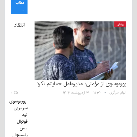
مطلب
...
انتقاد
ورزش
پورموسوی از مؤمنی: مدیرعامل حمایتم نکرد
الهام سرگزی
۱۱:۳۲ - ۳ اردیبهشت ۱۴۰۴
۰
پورموسوی
سرمربی
تیم
فوتبال
مس
رفسنجان