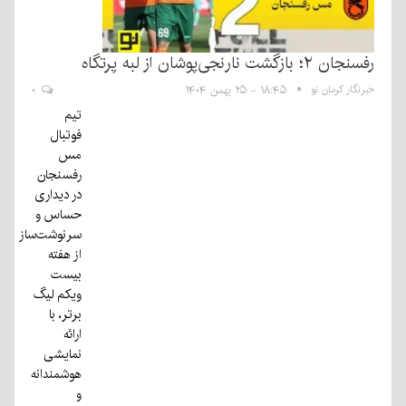
رفسنجان ۲؛ بازگشت نارنجی‌پوشان از لبه پرتگاه
خبرنگار کرمان نو
۱۸:۴۵ - ۲۵ بهمن ۱۴۰۴
۰
تیم
فوتبال
مس
رفسنجان
در دیداری
حساس و
سرنوشت‌ساز
از هفته
بیست
ویکم لیگ
برتر، با
ارائه
نمایشی
هوشمندانه
و