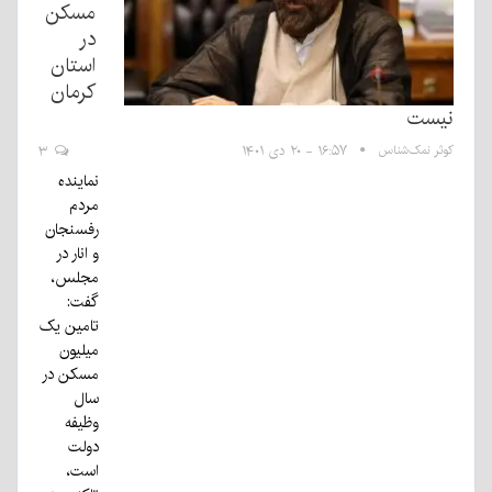
مسکن
در
استان
کرمان
نیست
کوثر نمک‌شناس
۱۶:۵۷ - ۲۰ دی ۱۴۰۱
۳
نماینده
مردم
رفسنجان
و انار در
مجلس،
گفت:
تامین یک
میلیون
مسکن در
سال
وظیفه
دولت
است،