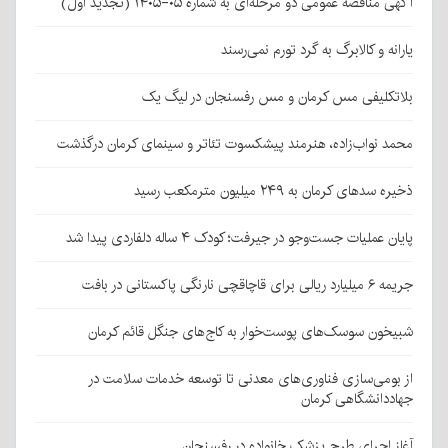
آگهی مناقصه عمومی دو مرحله‌ای به شماره ۰۵-۱۴۰۵ (تجدید اول)
یارانه و کالابرگ به گرد تورم نمی‌رسند
بلاتکلیفی مس کرمان و مس رفسنجان در لیگ یک
محمد نواب‌زاده، هنرمند پیشکسوت تئاتر و سینمای کرمان درگذشت
ذخیره سدهای کرمان به ۲۴۹ میلیون مترمکعب رسید
پایان عملیات جست‌وجو در جیرفت؛ کودک ۴ ساله دلفاردی پیدا شد
جریمه ۶ میلیارد ریالی برای قاچاقچی نارنگی پاکستانی در بافت
شبیخون سوسک‌های پوست‌خوار به کاج‌های جنگل قائم کرمان
از بومی‌سازی فناوری‌های معدنی تا توسعه خدمات سلامت در
جهاددانشگاهی کرمان
آغاز اجرای طرح پزشک خانواده در رفسنجان