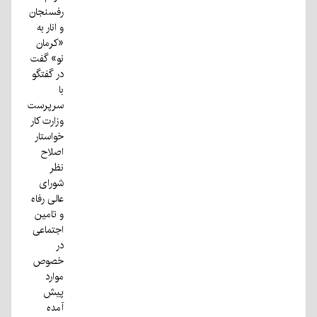
رفسنجان
و انار به
«کرمان
نو» گفت
در گفتگو
با
سرپرست
وزارت کار
خواستار
اصلاح
نظر
شورای
عالی رفاه
و تامین
اجتماعی
در
خصوص
موارد
پیش
آمده