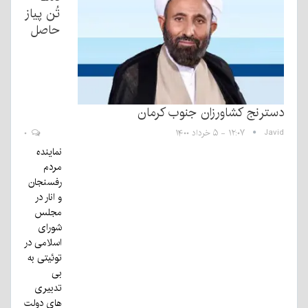
تُن پیاز
حاصل
دسترنج کشاورزان جنوب کرمان
Javid
۱۲:۰۷ - ۵ خرداد ۱۴۰۰
۰
نماینده
مردم
رفسنجان
و انار در
مجلس
شورای
اسلامی در
توئیتی به
بی
تدبیری
های دولت