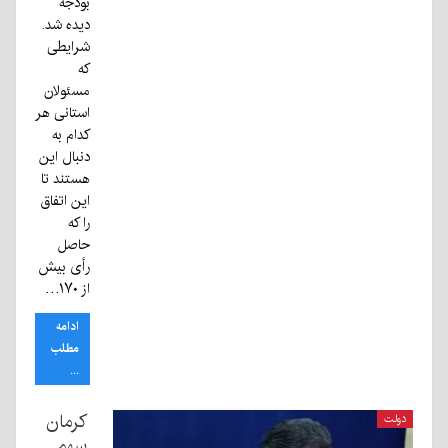
بودجه
دیده شد.
شرایطی
که
مسئولان
استانی هر
کدام به
دنبال این
هستند تا
این اتفاق
را که
حاصل
رأی بیش
از ۱۷۰…
ادامه
مطلب
...
کرمان
دولت
سهم