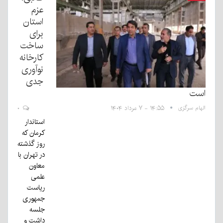
عزم
استان
برای
ساخت
کارخانه
نوآوری
جدی
است
الهام سرگزی
۱۴:۵۵ - ۷ مرداد ۱۴۰۴
۰
استاندار
کرمان که
روز گذشته
در تهران با
معاون
علمی
ریاست
جمهوری
جلسه
داشت و