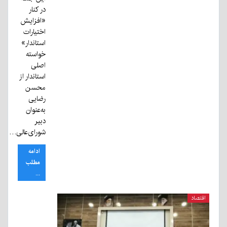
در کنار
«افزایش
اختیارات
استاندار»
خواسته
اصلی
استاندار از
محسن
رضایی
به‌عنوان
دبیر
شورای‌عالی…
ادامه
مطلب
...
اقتصاد