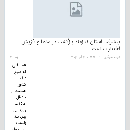
پیشرفت استان نیازمند بازگشت درآمدها و افزایش
اختیارات است
الهام سرگزی
۱۱:۱۶ - ۴ آذر ۱۴۰۴
۳
«مناطقی
که منبع
درآمد
کشور
هستند، از
حداقل
امکانات
زیربنایی
بهره‌مند
باشند»
این جمله