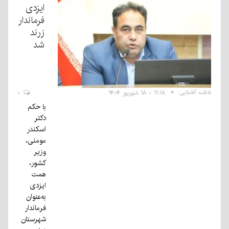
ایزدی
فرماندار
زرند
شد
فاطمه آقاملایی
۱۱:۱۸ - ۱۸ شهریور ۱۴۰۴
۰
با حکم
دکتر
اسکندر
مومنی،
وزیر
کشور،
همت
ایزدی
به‌عنوان
فرماندار
شهرستان