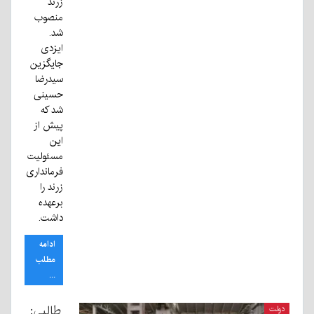
زرند
منصوب
شد.
ایزدی
جایگزین
سیدرضا
حسینی
شد که
پیش از
این
مسئولیت
فرمانداری
زرند را
برعهده
داشت.
ادامه
مطلب
...
طالبی:
دولت