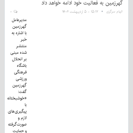
گهرزمین به فعالیت خود ادامه خواهد داد
الهام سرگزی
۱۵:۱۲ - ۵ اردیبهشت ۱۴۰۲
۰
مدیرعامل
گهرزمین
با اشاره به
خبر
منتشر
شده مبنی
بر انحلال
باشگاه
فرهنگی
ورزشی
گهرزمین
گفت:
«خوشبختانه
با
پیگیری‌های
لازم و
صورت‌گرفته
و حمایت