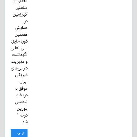
معدنی و
صنعتی
گهرزمین
در
همایش
هفتمین
دوره جایزه
ملی تعالی
نگهداشت
و مدیریت
دارایی‌های
فیزیکی
ایران،
موفق به
دریافت
تندیس
بلورین
درجه ۱
شد.
ادامه