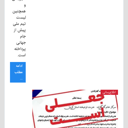
و
همچنین
لیست
تیم ملی
پیش از
جام
جهانی
پرداخته
است.
ادامه
مطلب
...
اطلاع‌رسانی