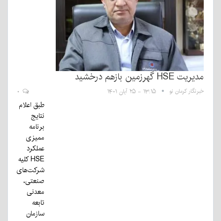
مدیریت HSE گهرزمین بازهم درخشید
خبرنگار کرمان نو
۱۳:۱۵ - ۲۵ آبان ۱۴۰۱
۰
طبق اعلام
نتایج
برنامه
ممیزی
عملکرد
HSE کلیه
شرکت‌های
صنعتی،
معدنی
تابعه
سازمان