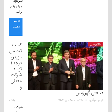
سرمایه
ایران رقم
بزند.
ادامه
مطلب
...
کسب
اطلاع‌رسانی
تندیس
بلورین
درجه ۱
توسط
شرکت
معدنی
و
صنعتی گهرزمین
الهام سرگزی
۱۱:۲۵ - ۱۸ مهر ۱۴۰۳
۰
شرکت