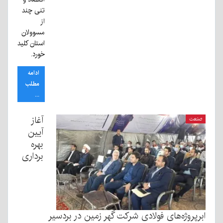
تنی چند
از
مسوولان
استان کلید
خورد.
ادامه
مطلب
...
آغاز
صنعت
آیین
بهره
برداری
ابرپروژه‌های فولادی شرکت گهر زمین در بردسیر