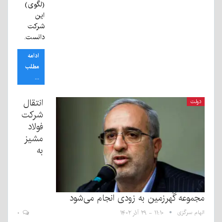
(لگوی)
این
شرکت
دانست.
ادامه
مطلب
...
انتقال
دولت
شرکت
فولاد
مشیز
به
مجموعه گُهرزمین به زودی انجام می‌شود
الهام سرگزی
۱۱:۱۰ - ۲۹ آذر ۱۴۰۲
۰