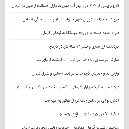
توزیع بیش از ۴۷۰ هزار لیتر آب میان عزاداران جامانده اربعین در کرمان
پرونده اختلافات شورای شهر جیرفت در اولویت رسیدگی قضایی
طرح جدید دولت برای رفع سوءتغذیه کودکان کرمان
بازداشت زن سارق و پسر ۱۲ ساله‌اش در کرمان
سازش در سه پرونده قتل در کرمان با گذشت اولیای دم
وزش باد و خیزش گردوخاک در نیمه شمالی و شرق کرمان
درخشش اسکیت‌سواران کرمانی با کسب یک طلا و یک برنز کشوری
آتش‌سوزی در سالن رنگ کرمان‌موتور بم مهار شد
توقیف ۷ تن چوب قاچاق تاغ در رفسنجان
متخلفان کشت گیاهان ممنوعه از خدمات دولتی محروم می‌شوند