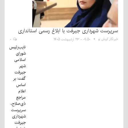
سرپرست شهرداری جیرفت با ابلاغ رسمی استانداری
خبرنگار کرمان نو
۰۹:۵۰ - ۲۳ اردیبهشت ۱۴۰۵
۰
نایب‌رئیس
شورای
اسلامی
شهر
جیرفت
گفت: بر
اساس
اعلام
مراجع
ذی‌صلاح،
سرپرست
شهرداری
جیرفت