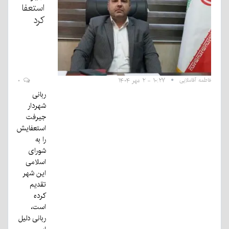
استعفا
کرد
فاطمه آقاملایی
۱۰:۲۷ - ۲ مهر ۱۴۰۴
۰
ربانی
شهردار
جیرفت
استعفایش
را به
شورای
اسلامی
این شهر
تقدیم
کرده
است،
ربانی دلیل