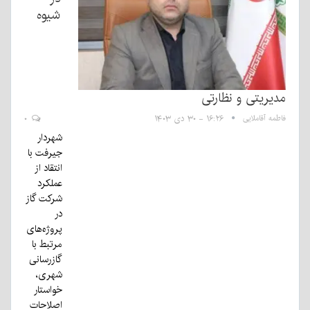
شیوه
مدیریتی و نظارتی
فاطمه آقاملایی
۱۶:۲۶ - ۳۰ دی ۱۴۰۳
۰
شهردار
جیرفت با
انتقاد از
عملکرد
شرکت گاز
در
پروژه‌های
مرتبط با
گازرسانی
شهری،
خواستار
اصلاحات