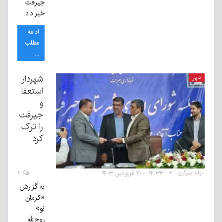
جیرفت
خبر داد.
ادامه
مطلب
...
شهردار
شهر
استعفا
و
جیرفت
را ترک
کرد
الهام سرگزی
۱۴:۳۳ - ۲۱ فروردین ۱۴۰۳
۱
به گزارش
«کرمان
نو»
روح‌الله