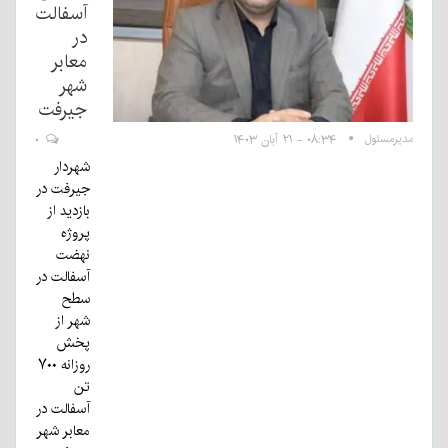
آسفالت
در
معابر
شهر
جیرفت
مدیرمسئول
۰۸:۳۴ - ۲۱ آبان ۱۴۰۳
۰
شهردار
جیرفت در
بازدید از
پروژه
نهضت
آسفالت در
سطح
شهر از
پخش
روزانه ۷۰۰
تن
آسفالت در
معابر شهر