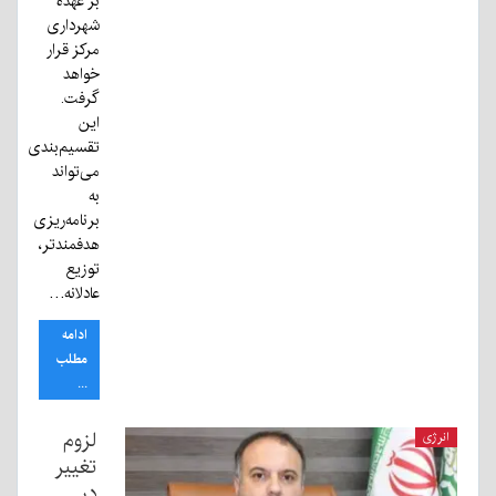
بر عهده
شهرداری
مرکز قرار
خواهد
گرفت.
این
تقسیم‌بندی
می‌تواند
به
برنامه‌ریزی
هدفمندتر،
توزیع
عادلانه…
ادامه
مطلب
...
لزوم
انرژی
تغییر
در