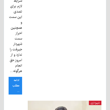
شرایط
لازم برای
تصدی
این سمت
و
همچنین
احراز
سمت
شهردار
جیرفت را
ندارد و از
امروز حق
انجام
هرگونه…
ادامه
مطلب
...
شهرداری