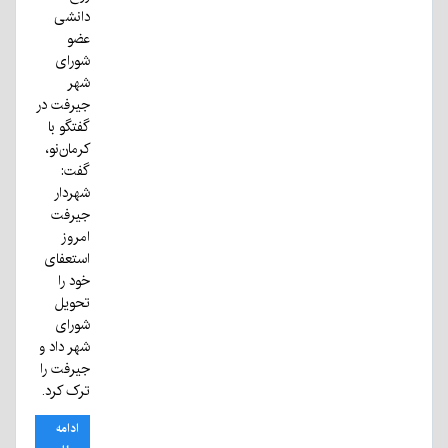
دانشی
عضو
شورای
شهر
جیرفت در
گفتگو با
کرمان‌نو،
گفت:
شهردار
جیرفت
امروز
استعفای
خود را
تحویل
شورای
شهر داد و
جیرفت را
ترک کرد.
ادامه