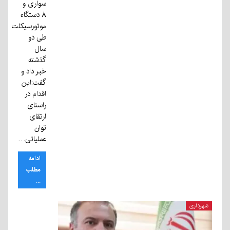
سواری و
۸ دستگاه
موتورسیکلت
طی دو
سال
گذشته
خبر داد و
گفت:این
اقدام در
راستای
ارتقای
توان
عملیاتی…
ادامه
مطلب
...
شهرداری