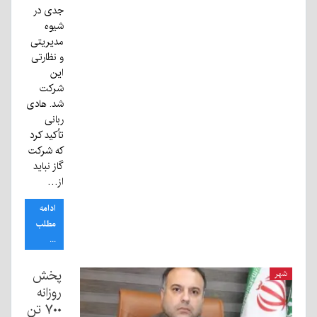
جدی در
شیوه
مدیریتی
و نظارتی
این
شرکت
شد. هادی
ربانی
تأکید کرد
که شرکت
گاز نباید
از…
ادامه
مطلب
...
پخش
شهر
روزانه
۷۰۰ تن