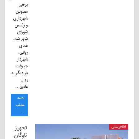
برخی
معاونان
شهرداری
و رئیس
شورای
شهر شد،
هادی
ربانی،
شهردار
جیرفت،
بار دیگر به
روال
عادی…
ادامه
مطلب
...
تجهیز
اطلاع‌رسانی
ناوگان