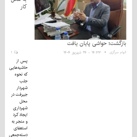
کار
بازگشت؛ حواشی پایان یافت
الهام سرگزی
۱۴:۳۳ - ۲۴ شهریور ۱۴۰۴
۱
پس از
حاشیه‌هایی
که نحوه
جلب
شهردار
جیرفت در
محل
شهرداری
ایجاد کرد
و منجر به
استعفای
دسته‌جمعی