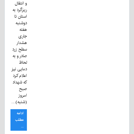
و انتقال
ریزگرد به
استان تا
دوشنبه
هفته
جاری
هشدار
سطح زرد
صادر و به
لحاظ
دمایی نیز
اعلام کرد
که شهداد
صبح
امروز
(شنبه)…
ادامه
مطلب
...