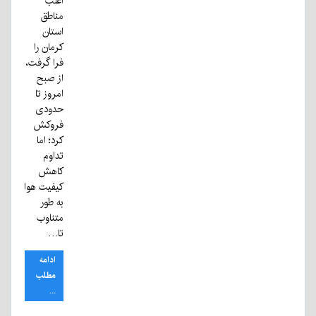
اغلب
مناطق
استان
کرمان را
فرا گرفت،
از صبح
امروز تا
حدودی
فروکش
کرد؛ اما
تداوم
کاهش
کیفیت هوا
به طور
متناوب
تا…
ادامه
مطلب
...