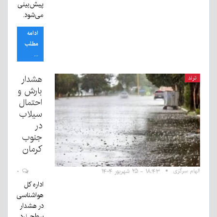
پیش‌بینی
می‌شود.
ادامه
مطلب
...
هشدار
ترند
بارش و
احتمال
سیلاب
در
جنوب
کرمان
الهام سرگزی
۱۸:۴۳ - ۲۵ شهریور ۱۴۰۴
۰
اداره کل
هواشناسی
در هشدار
سطح زرد