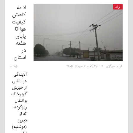
ادامه
ترند
کاهش
کیفیت
هوا تا
پایان
هفته
در
استان
الهام سرگزی
۰۹:۲۳ - ۶ خرداد ۱۴۰۴
۰
آلایندگی
هوا ناشی
از خیزش
گردوخاک
و انتقال
ریزگردها
که از
دیروز
(دوشنبه)