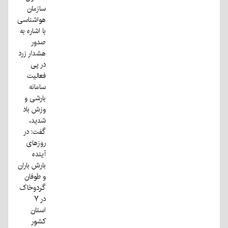
سازمان
هواشناسی
با اشاره به
صدور
هشدار زرد
در پی
فعالیت
سامانه
بارشی و
وزش باد
شدید،
گفت: در
روزهای
آینده
بارش باران
و طوفان
گردوخاک
در ۷
استان
کشور