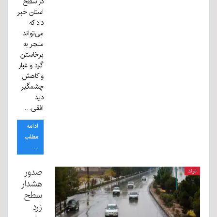
در سطح
استان خبر
داد که
می‌تواند
منجر به
برخاستن
گرد و غبار
و کاهش
چشمگیر
دید
افقی…
ادامه
مطلب
...
صدور
ترند
هشدار
سطح
زرد