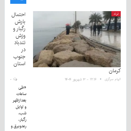
احتمال
ترند
بارش
رگبار و
وزش
تندباد
در
جنوب
استان
کرمان
الهام سرگزی
۱۲:۱۶ - ۳ شهریور ۱۴۰۴
۰
«طی
ساعات
بعدازظهر
و اوایل
شب،
رگبار،
رعدوبرق و