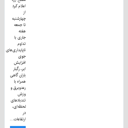
اعلام کرد
از
چهارشنبه
تا جمعه
هفته
جاری با
تداوم
ناپایداری‌های
جوی
افزایش
ابر، رگبار
باران گاهی
همراه با
رعدوبرق و
وزش
تندبادهای
لحظه‌ای،
در
ارتفاعات…