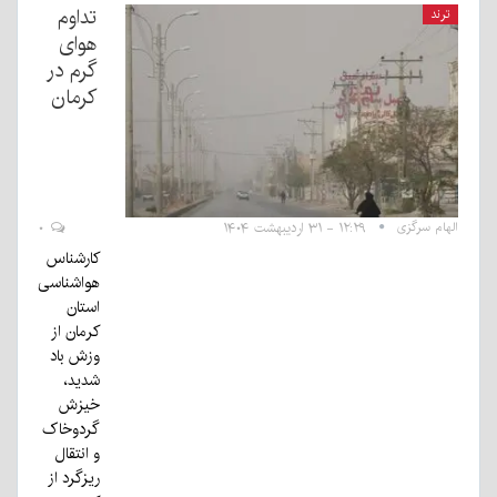
تداوم
ترند
هوای
گرم در
کرمان
الهام سرگزی
۱۲:۲۹ - ۳۱ اردیبهشت ۱۴۰۴
۰
کارشناس
هواشناسی
استان
کرمان از
وزش باد
شدید،
خیزش
گردوخاک
و انتقال
ریزگرد از