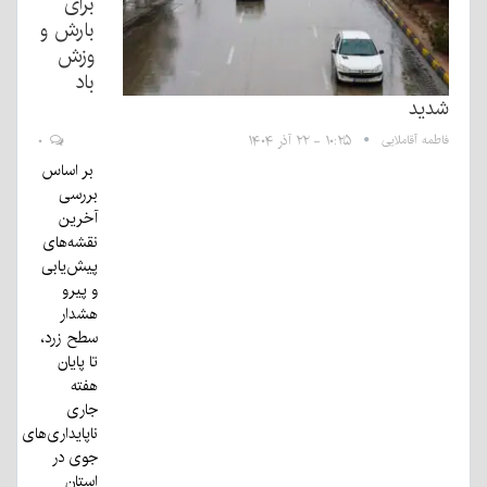
برای
بارش و
وزش
باد
شدید
فاطمه آقاملایی
۱۰:۲۵ - ۲۲ آذر ۱۴۰۴
۰
بر اساس
بررسی
آخرین
نقشه‌های
پیش‌یابی
و پیرو
هشدار
سطح زرد،
تا پایان
هفته
جاری
ناپایداری‌های
جوی در
استان