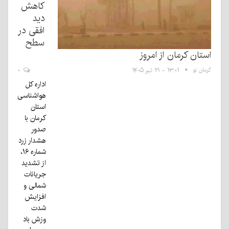
کاهش
دید
افقی در
سطح
استان کرمان از امروز
کرمان نو
۱۳:۰۱ - ۲۱ تیر ۱۴۰۵
۰
اداره کل
هواشناسی
استان
کرمان با
صدور
هشدار زرد
شماره ۱۶،
از تشدید
جریانات
شمالی و
افزایش
شدت
وزش باد