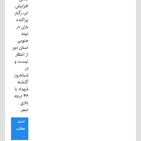
افزایش
ابر، رگبار
پراکنده
باران در
نیمه
جنوبی
استان دور
از انتظار
نیست و
در
شبانه‌روز
گذشته
شهداد با
۴۶ درجه
بالای
صفر…
ادامه
مطلب
...