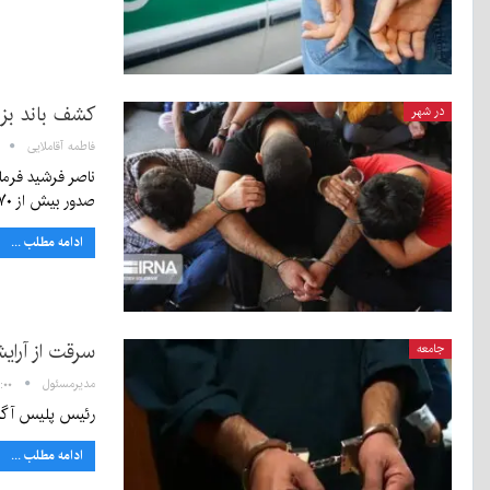
کشف باند بزر
در شهر
فاطمه آقاملایی
ناصر فرشید فرما
صدور بیش از ۲۷۰ فقره چک فاقد…
ادامه مطلب ...
سرقت از آرایش
جامعه
مدیرمسئول
۱۸:۰۰ - ۱۲
رئیس پلیس آگاهی استان کرما
ادامه مطلب ...