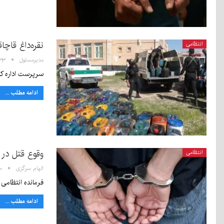
نقره‌داغ قا
انتظامی
مدیرمسئول
۱۳:۳۳ -
سرپرست اداره کل تعزیرات
ادامه مطلب ...
وقوع قتل در 
انتظامی
الهام سرگزی
۹:۰۰
فرمانده انتظامی
ادامه مطلب ...