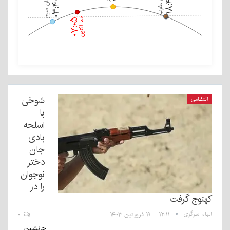
اذان مغرب
۱۸:۴۳
اذان صبح
۰۳:۴۰
هم اکنون
۰۷:۰۵
شوخی
انتظامی
با
اسلحه
بادی
جان
دختر
نوجوان
را در
کهنوج گرفت
الهام سرگزی
۱۲:۱۱ - ۱۹ فروردین ۱۴۰۳
۰
جانشین