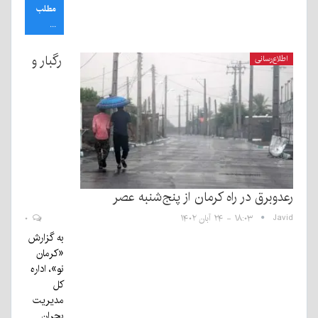
مطلب
...
رگبار و
اطلاع‌رسانی
رعدوبرق در راه کرمان از پنج‌شنبه عصر
Javid
۱۸:۰۳ - ۲۴ آبان ۱۴۰۲
۰
به گزارش
«کرمان
نو»، اداره
کل
مدیریت
بحران