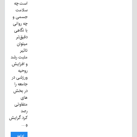
است.چه
سلامت
جسمی و
چه روانی
با نگاهی
دقیق‌تر
میتوان
تاثیر
مثبت رشد
و افزایش
روحیه
ورزشی در
جامعه را
در بخش
های
متفاوتی
رصد
کرد.گرایش
و…
ادامه