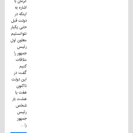
کرمان با
اشاره به
اینکه در
دولت قبل
حتی یکبار
نتوانستیم
معاون اول
رئیس
جمهور را
ملاقات
کنیم
گفت: در
این دولت
تاکنون
هفت یا
هشت بار
شخص
رئیس
جمهور
را…