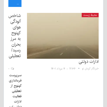
...
شاخص
محیط زیست
آلودگی
هوای
کهنوج
به مرز
بحران
رسید/
تعطیلی
ادارات دولتی
خبرنگار کرمان نو
۱۲:۳۶ - ۴ مرداد ۱۴۰۱
۰
سرپرست
فرمانداری
کهنوج از
تعطیلی
فعالیت
ادارات
دولتی این