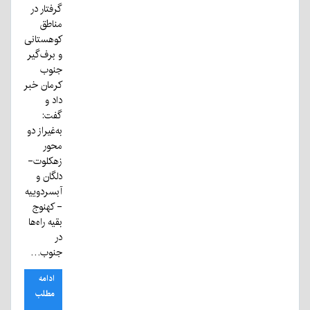
گرفتار در
مناطق
کوهستانی
و برف‌گیر
جنوب
کرمان خبر
داد و
گفت:
به‌غیراز دو
محور
زهکلوت-
دلگان و
آبسردوییه
- کهنوج
بقیه راه‌ها
در
جنوب…
ادامه
مطلب
...