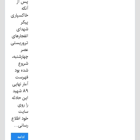
پس از
آنکه
خاکسپاری
پیکر
شهدای
انفجارهای
تروریستی
عصر
چهارشنبه،
شروع
شده بود
فهرست
آمار نهایی
۸۹ شهید
این حادثه
را روی
سایت
خود اطلاع
رسانی…
ادامه