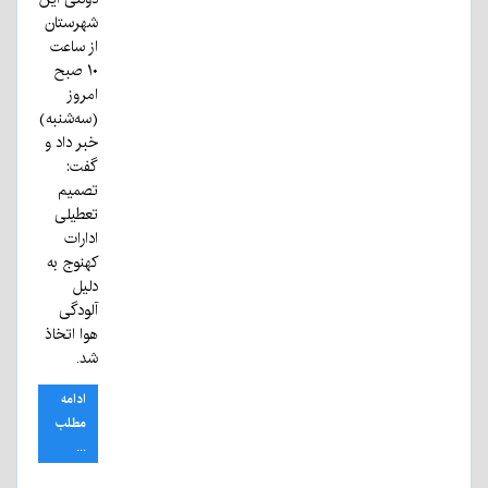
شهرستان
از ساعت
۱۰ صبح
امروز
(سه‌شنبه)
خبر داد و
گفت:
تصمیم
تعطیلی
ادارات
کهنوج به
دلیل
آلودگی
هوا اتخاذ
شد.
ادامه
مطلب
...