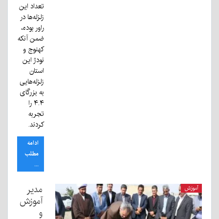
تعداد این
زلزله‌ها در
راور بوده،
ضمن آنکه
کهنوج و
نودژ این
استان
زلزله‌هایی
به بزرگای
۴.۴ را
تجربه
کردند.
ادامه
مطلب
...
مدیر
آموزش
آموزش
و