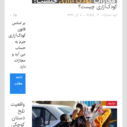
کودک‌آزاری چیست؟
الهه شبانزاده
۱۹:۴۸ - ۱۰ آذر ۱۳۹۹
۰
بر اساس
قانون
کودک‌آزاری
جرم به
حساب
می آید و
مجازات
دارد.
ادامه
مطلب
...
واقعیت
جامعه
تلخ
دستان
کوچکی