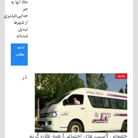
حالا آنها به
جز
جدایی‌ناپذیری
از شهرها
تبدیل
شده‌اند.
ادامه
مطلب
...
در
جامعه
خصوص [آسيب هاى اجتماعى] همه نظاره گريم