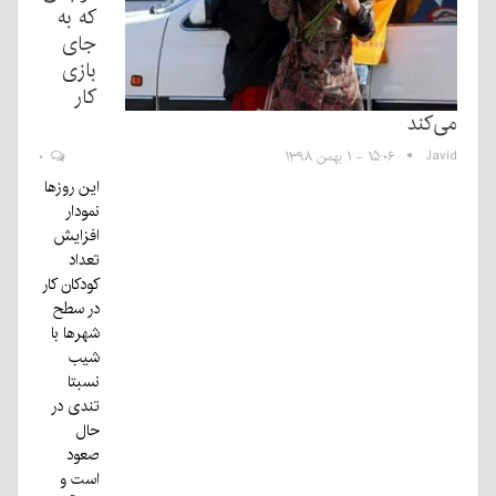
که به
جای
بازی
کار
می‌کند
Javid
۱۵:۰۶ - ۱ بهمن ۱۳۹۸
۰
این روزها
نمودار
افزایش
تعداد
کودکان کار
در سطح
شهرها با
شیب
نسبتا
تندی در
حال
صعود
است و