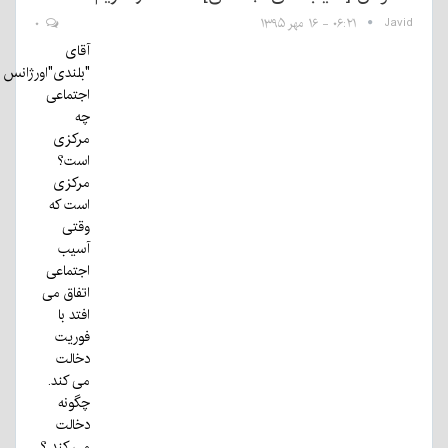
Javid
۰۶:۲۱ - ۱۶ مهر ۱۳۹۵
۰
آقاى
"بلندى"اورژانس
اجتماعی
چه
مرکزی
است؟
مرکزی
است که
وقتی
آسیب
اجتماعی
اتفاق می
افتد با
فوریت
دخالت
می کند.
چگونه
دخالت
می کند ؟