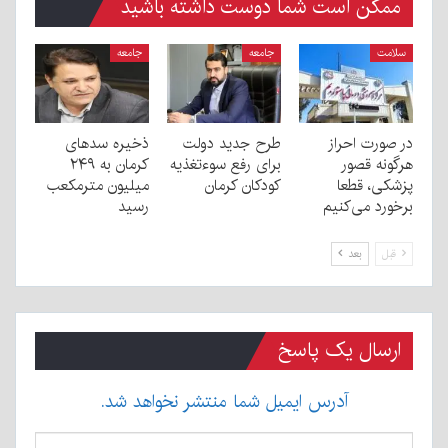
ممکن است شما دوست داشته باشید
سلامت
جامعه
جامعه
در صورت احراز
طرح جدید دولت
ذخیره سدهای
هرگونه قصور
برای رفع سوءتغذیه
کرمان به ۲۴۹
پزشکی، قطعا
کودکان کرمان
میلیون مترمکعب
برخورد می‌کنیم
رسید
قبل
بعد
ارسال یک پاسخ
آدرس ایمیل شما منتشر نخواهد شد.