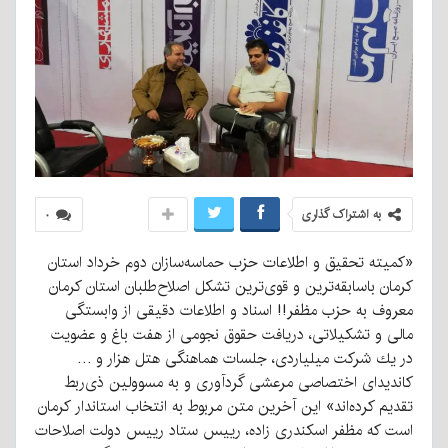
به اشتراک گذاری
۰
«كميته تحقيق و اطلاعات حزب حماسه‌سازان دوم خرداد استان
كرمان باسابقه‌ترین و قوى‌ترين تشكل اصلاح‌طلبان استان كرمان
معروف به حزب مظفر!! اسناد و اطلاعات دقيقى از وابستگى
مالى و تشكيلاتى، دريافت حقوق نجومى از هفت باغ و عضويت
در يك شركت ميلياردى، جلسات هماهنگى هتل هزار و …
كانديداى اختصاصى مرعشى گردآورى و به مسوولين ذی‌ربط
تقديم كرده‌اند» این آخرین متن مربوط به انتخاب استاندار کرمان
است که مظفر اسکندری زاده، رییس ستاد رییس دولت اصلاحات