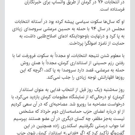
در انتخابات ۷۶ در کرمان از طریق واتساپ برای خبرنگاران
فرستاده است.
او که سال‌ها سکوت سیاسی پیشه کرده بود در آستانه انتخابات
مجلس در سال ۹۴ با حمله به حسین مرعشی سروصدای زیادی
به پا کرد و درنهایت باوجوداینکه ادعای اصلاح‌طلبی داشت، به
حمایت از نامزد اصولگرا پرداخت.
با معلوم شدن نتیجه انتخابات، او مجدداً به سکوت فرورفت اما با
رفتن رزم حسینی از استانداری کرمان، مجدداً با همان روش
حمله به مرعشی، قصد دارد سروصدا به پا کند، اگرچه که این
روزها اظهاراتش توجه زیادی را جلب نمی‌کند.
روز سه‌شنبه (یک روز قبل از انتخاب فدایی به عنوان استاندار
کرمان) او درحالی‌که از نمایشگاه مطبوعات کرمان بازدید می‌کرد، با
درخواست مصاحبه ما روبرو شد. مصاحبه‌ای که در آن سعی کردیم
از او درباره اعضای حزب حماسه‌سازان دوم خرداد که مشخص
نیست به‌جز مظفر، چه کسان دیگری در آن عضو هستند بپرسیم
اما جواب درستی نگرفتیم. اسکندری زاده همچنین در این
گفت‌وگو تأکید کرد که اگر «فدایی» استاندار کرمان شود، حزب