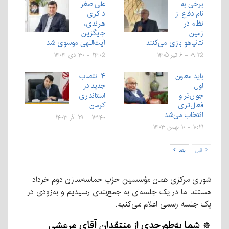
برخی به
علی‌اصغر
نام دفاع از
ذاکری
نظام در
هرندی،
زمین
جایگزین
نتانیاهو بازی می‌کنند
آیت‌اللهی موسوی شد
۰۹:۲۵ - ۶ تیر ۱۴۰۵
۱۴:۰۵ - ۳۰ دی ۱۴۰۴
باید معاون
۴ انتصاب
اول
جدید در
جوان‌تر و
استانداری
فعال‌تری
کرمان
انتخاب می‌شد
۱۳:۴۰ - ۲۹ آذر ۱۴۰۳
۱۰:۲۱ - ۱۰ بهمن ۱۴۰۳
قبل
بعد
شورای مرکزی همان مؤسسین حزب حماسه‌سازان دوم خرداد
هستند. ما در یک جلسه‌ای به جمع‌بندی رسیدیم و به‌زودی در
یک جلسه رسمی اعلام می‌کنیم.
* شما به‌طورجدی از منتقدان آقای مرعشی