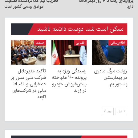
پروازهای رفت تا ۴ روز دیگر ادامه
تخریب تیم مذاکره‌کننده تضعیف
دارد
موضع رسمی کشور است
ممکن است شما دوست داشته باشید
اطلاع‌رسانی
قضایی
صنعت
روایت مرگ مادری
رسیدگی ویژه به
تأکید مدیرعامل
در بیمارستان
پرونده ۱۶۰ مالباخته
شرکت ملی مس بر
پاستور بم
پیش‌فروش خودرو
هم‌افزایی و انضباط
در زرند
مالی در شرکت‌های
تابعه
قبل
بعد