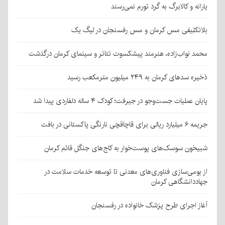
یارانه و کالابرگ به گرد تورم نمی‌رسند
بلاتکلیفی مس کرمان و مس رفسنجان در لیگ یک
محمد نواب‌زاده، هنرمند پیشکسوت تئاتر و سینمای کرمان درگذشت
ذخیره سدهای کرمان به ۲۴۹ میلیون مترمکعب رسید
پایان عملیات جست‌وجو در جیرفت؛ کودک ۴ ساله دلفاردی پیدا شد
جریمه ۶ میلیارد ریالی برای قاچاقچی نارنگی پاکستانی در بافت
شبیخون سوسک‌های پوست‌خوار به کاج‌های جنگل قائم کرمان
از بومی‌سازی فناوری‌های معدنی تا توسعه خدمات سلامت در
جهاددانشگاهی کرمان
آغاز اجرای طرح پزشک خانواده در رفسنجان