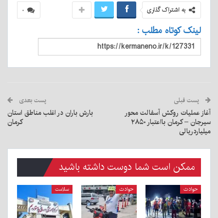
به اشتراک گذاری
۰
لینک کوتاه مطلب :
پست قبلی
پست بعدی
آغاز عملیات روکش آسفالت محور
بارش باران در اغلب مناطق استان
سیرجان – کرمان بااعتبار ۲۸۵۰
کرمان
میلیاردریالی
ممکن است شما دوست داشته باشید
حوادث
حوادث
سلامت