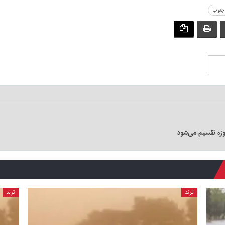
 جنوب
ترند
ترند