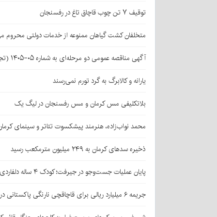
توقیف ۷ تن چوب قاچاق تاغ در رفسنجان
متخلفان کشت گیاهان ممنوعه از خدمات دولتی محروم می
آگهی مناقصه عمومی دو مرحله‌ای به شماره ۰۵-۱۴۰۵ (تجدید اول)
یارانه و کالابرگ به گرد تورم نمی‌رسند
بلاتکلیفی مس کرمان و مس رفسنجان در لیگ یک
محمد نواب‌زاده، هنرمند پیشکسوت تئاتر و سینمای کرما
ذخیره سدهای کرمان به ۲۴۹ میلیون مترمکعب رسید
پایان عملیات جست‌وجو در جیرفت؛ کودک ۴ ساله دلفاردی پیدا شد
جریمه ۶ میلیارد ریالی برای قاچاقچی نارنگی پاکستانی در بافت