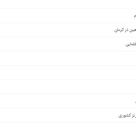
م
قضایی
نز کشوری