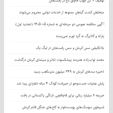
توقیف ۷ تن چوب قاچاق تاغ در رفسنجان
متخلفان کشت گیاهان ممنوعه از خدمات دولتی محروم می‌شوند
آگهی مناقصه عمومی دو مرحله‌ای به شماره ۰۵-۱۴۰۵ (تجدید اول)
یارانه و کالابرگ به گرد تورم نمی‌رسند
بلاتکلیفی مس کرمان و مس رفسنجان در لیگ یک
محمد نواب‌زاده، هنرمند پیشکسوت تئاتر و سینمای کرمان درگذشت
ذخیره سدهای کرمان به ۲۴۹ میلیون مترمکعب رسید
پایان عملیات جست‌وجو در جیرفت؛ کودک ۴ ساله دلفاردی پیدا شد
جریمه ۶ میلیارد ریالی برای قاچاقچی نارنگی پاکستانی در بافت
شبیخون سوسک‌های پوست‌خوار به کاج‌های جنگل قائم کرمان