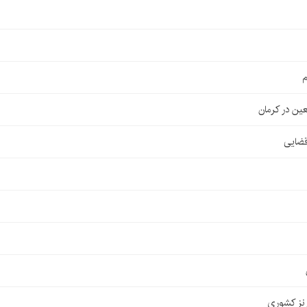
م
قضایی
نز کشوری