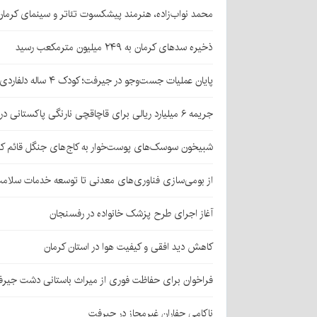
محمد نواب‌زاده، هنرمند پیشکسوت تئاتر و سینمای کرما
ذخیره سدهای کرمان به ۲۴۹ میلیون مترمکعب رسید
پایان عملیات جست‌وجو در جیرفت؛ کودک ۴ ساله دلفاردی پیدا شد
جریمه ۶ میلیارد ریالی برای قاچاقچی نارنگی پاکستانی در بافت
شبیخون سوسک‌های پوست‌خوار به کاج‌های جنگل قائم کر
از بومی‌سازی فناوری‌های معدنی تا توسعه خدمات سلامت
آغاز اجرای طرح پزشک خانواده در رفسنجان
کاهش دید افقی و کیفیت هوا در استان کرمان
فراخوان برای حفاظت فوری از میراث باستانی دشت جیر
ناکامی حفاران غیرمجاز در جیرفت