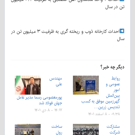
تن در سال
احداث کارخانه ذوب و ریخته گری به ظرفیت ۳ میلیون تن در
سال
دیگر چه خبر؟
روابط‌
مهندس
عمومی و
علی
امور
بین‌الملل
پورمعصومی رسما مدیر عامل
گهرزمین موفق به کسب
جهان فولاد شد
تندیس زرین…
۱۴:۱۷ - ۸ دی ۱۴۰۱
۰۹:۳۸ - ۸ اسفند ۱۴۰۱
مشارکت
ساخت
شرکت
رول