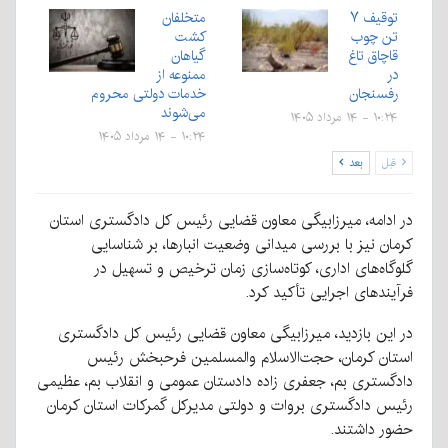
توقیف ۷
متخلفان
تن چوب
کشت
قاچاق تاغ
گیاهان
در
ممنوعه از
رفسنجان
خدمات دولتی محروم
می‌شوند
۱۰:۲۴ - ۱۴ مرداد ۱۴۰۵
۱۰:۲۴ - ۱۴ مرداد ۱۴۰۵
قبل
بعد
در ادامه، میرزابیگی معاون قضایی رئیس کل دادگستری استان
کرمان نیز با بررسی میدانی وضعیت انبارها، بر شناسایی
گلوگاه‌های اداری، کوتاه‌سازی زمان ترخیص و تسهیل در
فرآیندهای اجرایی تأکید کرد.
در این بازدید، میرزابیگی معاون قضایی رئیس کل دادگستری
استان کرمان، حجت‌الاسلام والمسلمین فرحبخش رئیس
دادگستری بم، جعفری زاده دادستان عمومی و انقلاب بم، عظیمی
رئیس دادگستری بروات و دولتی مدیرکل گمرکات استان کرمان
حضور داشتند.