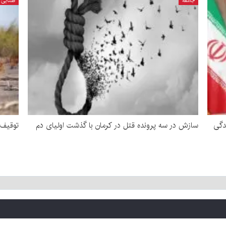
جامعه
قضایی
دگی
سازش در سه پرونده قتل در کرمان با گذشت اولیای دم
توقیف ۷ تن چوب قاچاق تاغ در رفس