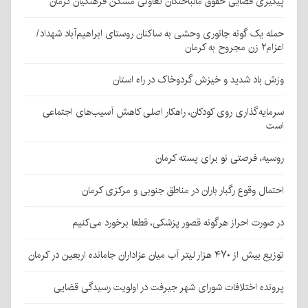
پیگیری قضایی حقوق مالباختگان تعاونی مسکن فرهنگیان کرمان
حمله یک گونه جانوری وحشی به ساکنان روستای ابراهیم‌آباد شهداد/
اعزام۲ زن مجروح به کرمان
وزش باد شدید و خیزش گردوخاک در راه استان
سرمایه‌گذاری روی کودکان، راهکار اصلی کاهش آسیب‌های اجتماعی
است
روسیه، فرصتی نو برای پسته کرمان
احتمال وقوع رگبار باران در مناطق جنوبی و مرکزی کرمان
در صورت احراز هرگونه قصور پزشکی، قطعا برخورد می‌کنیم
توزیع بیش از ۴۷۰ هزار لیتر آب میان عزاداران جامانده اربعین در کرمان
پرونده اختلافات شورای شهر جیرفت در اولویت رسیدگی قضایی