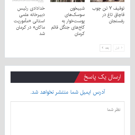
توقیف ۷ تن چوب
شبیخون
خدادادی رئیس
قاچاق تاغ در
سوسک‌های
دبیرخانه علمی
رفسنجان
پوست‌خوار به
استانی «مأموریت
کاج‌های جنگل قائم
ماکان» در کرمان
کرمان
شد
قبل
بعد
ارسال یک پاسخ
آدرس ایمیل شما منتشر نخواهد شد.