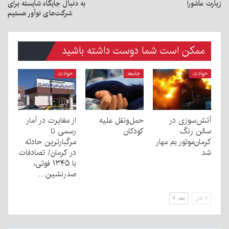
زیارت عاشورا
به دنبال جایگاه شایسته برای
شرکت‌های نوآور هستیم
ممکن است شما دوست داشته باشید
حوادث
جامعه
حوادث
آتش‌سوزی در
حمل‌ونقل علیه
از مغایرت در آمار
سالن رنگ
کودکان
رسمی تا
کرمان‌موتور بم مهار
مرگبارترین حادثه
شد
در کرمان/ تصادفات
با ۱۳۴۵ فوتی،
صدرنشین…
قبل
بعد