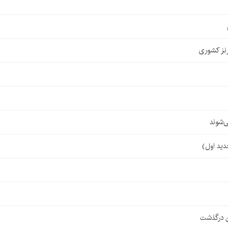
نز کشوری
‌شوند
ن درگذشت