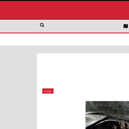
حوادث