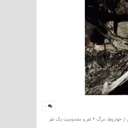
۰
برخورد خودرو سواری پژو ۴۰۵ با سمند در جاده جیرفت – راین (شهرستان کرمان) بامداد شنبه ۱۹ آبان موجب آتش‌سوزی یکی از خودروها، مرگ ۲ نفر و مصدومیت یک نفر