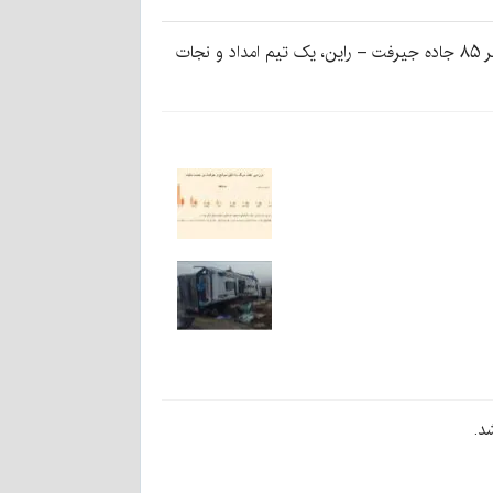
به گزارش کرمان‌نو به نقل از ایرنا، به دنبال گزارش این تصادف و آتش‌سوزی یکی از آنها در ساعت ۴۰ دقیقه بامداد امروز در کیلومتر ۸۵ جاده جیرفت – راین، یک تیم امداد و نجات