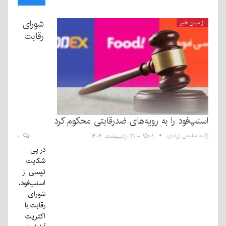
شورای
از میان خبر
رقابت
اسنپ‌فود را به رویه‌های ضدرقابتی محکوم کرد
زکیه سلیمی زرندی
۱۵:۰۱ - ۲۱ اردیبهشت ۱۴۰۴
۰
در پی
شکایت
تپسی از
اسنپ‌فود،
شورای
رقابت با
اکثریت