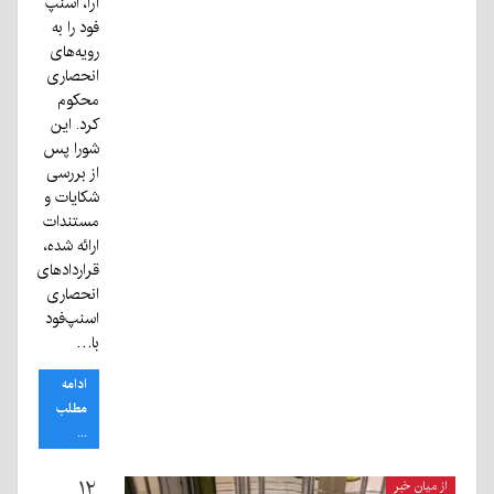
آرا، اسنپ
فود را به
رویه‌های
انحصاری
محکوم
کرد. این
شورا پس
از بررسی
شکایات و
مستندات
ارائه شده،
قراردادهای
انحصاری
اسنپ‌فود
با…
ادامه
مطلب
...
۱۲
از میان خبر