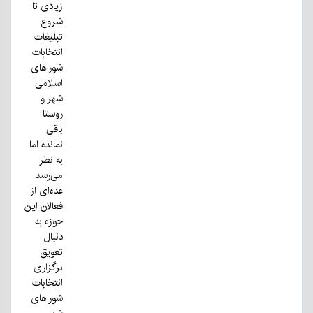
زیادی تا
شروع
تبلیغات
انتخابات
شوراهای
اسلامی
شهر و
روستا
باقی
نمانده اما
به نظر
می‌رسد
عده‌ای از
فعالان این
حوزه به
دنبال
تعویق
برگزاری
انتخابات
شوراهای