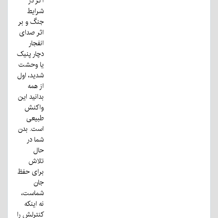
اگر در
شرایط
جنگ و بر
اثر صدای
انفجار
دچار پنیک
یا وحشت
شدید، اول
از همه
بدانید این
واکنش
طبیعی
است. بدن
شما در
حال
تلاش
برای حفظ
جان
شماست،
نه اینکه
کنترلش را