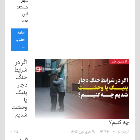
شهر
هستند،
این
عده…
ادامه
مطلب
...
اگر در
از میان خبر
شرایط
جنگ
دچار
پنیک
یا
وحشت
شدیم
چه کنیم؟
کرمان نو
۱۴:۴۳ - ۱۹ فروردین ۱۴۰۵
۰