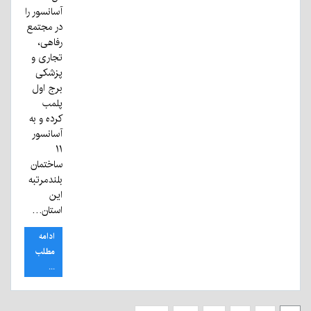
آسانسور را
در مجتمع
رفاهی،
تجاری و
پزشکی
برج اول
پلمب
کرده و به
آسانسور
۱۱
ساختمان
بلندمرتبه
این
استان…
ادامه
مطلب
...