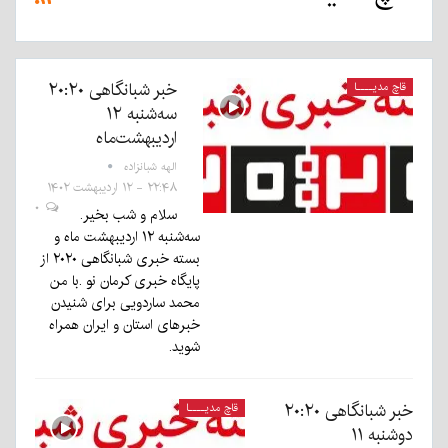
«قاچ‌مدیا»
کن
به
سال
۱۴:۵۶
اومد!
سبک
۱۴۰۳
فاطمه آقاملایی
- ۹
خطو
۰۹:۳۲ -
اسفند
الهام سرگزی
۲۸
۱۴۰۳
و
۲۲:۰۲ -
خبر شبانگاهی ٢۰:٢٠
قاچ مدیــــا
فروردین
۰
مندس!
۲۵
سه‌شنبه ۱۲
۱۴۰۴
اردیبهشت
اردیبهشت‌ماه
۰
۱۴۰۴
۰
الهه شبانزاده
۲۲:۴۸ - ۱۲ اردیبهشت ۱۴۰۲
۰
سلام و شب بخیر.
سه‌شنبه ۱۲ اردیبهشت ماه و
بسته خبری شبانگاهی ۲۰۲۰ از
پایگاه خبری کرمان نو .با من
محمد ساردویی برای شنیدن
خبرهای استان و ایران همراه
شوید.
خبر شبانگاهی ٢۰:٢٠
قاچ مدیــــا
دوشنبه ۱۱