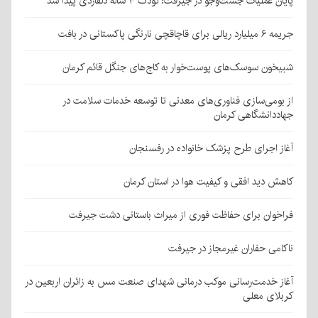
پایان عملیات جست‌وجو در جیرفت؛ کودک ۴ ساله دلفاردی پیدا شد
جریمه ۶ میلیارد ریالی برای قاچاقچی نارنگی پاکستانی در بافت
شبیخون سوسک‌های پوست‌خوار به کاج‌های جنگل قائم کرمان
از بومی‌سازی فناوری‌های معدنی تا توسعه خدمات سلامت در
جهاددانشگاهی کرمان
آغاز اجرای طرح پزشک خانواده در رفسنجان
کاهش دید افقی و کیفیت هوا در استان کرمان
فراخوان برای حفاظت فوری از میراث باستانی دشت جیرفت
ناکامی حفاران غیرمجاز در جیرفت
آغاز خدمت‌رسانی موکب درمانی شهدای صنعت مس به زائران اربعین در
کربلای معلی