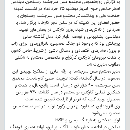
به گزارش روابط‌عمومی مجتمع مس سرچشمه رفسنجان، مهندس
اصغر صالحی صبح امروز دوشنبه ۲۵ خردادماه در نشست کمیته
حفاظت فنی و بهداشت‌کار مجتمع مس سرچشمه رفسنجان با
حضور اعضای این کمیته که در سالن فجر کارخانه برگزار شد، با
قدردانی از تلاش‌های شبانه‌روزی کارکنان در بخش‌های تولید،
مهندسی، پشتیبانی و توسعه اظهار کرد: سال گذشته سالی
پرچالش بود که باوجود دو جنگ تحمیلی، ناترازی‌های انرژی (آب
و برق)، فشارهای اقتصادی و مسائل ناشی از شرایط خاص کشور،
با همّت نیروهای کارکنان، کارگران و متخصص مجتمع به شکلی
مطلوب مدیریت شد.
مدیر مجتمع مس سرچشمه با ارائه آماری از عملکرد تولیدی این
مجموعه در سال گذشته، گفت: ظرفیت اسمی کارخانجات مجتمع
مس سرچشمه ۹۰۰ هزار تن در سال است؛ بااین‌حال، با همت و
همکاری تمامی کارکنان، توانستیم در سال گذشته ۹۴۰ هزار تن
محصول تولید کنیم که فراتر از ظرفیت تعیین شده است.
وی افزود: این دستاورد، بهترین رکورد تولید در عمر صنعت مس
محسوب می‌شود.
اولویت‌بخشی به فرهنگ ایمنی و HSE
صالحی در ادامه سخنان خود با تأکید بر لزوم نهادینه‌سازی فرهنگ