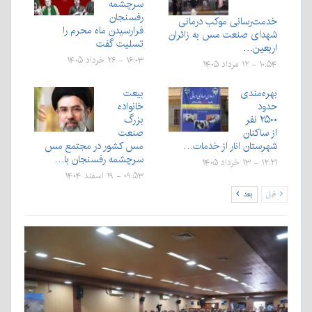
سرچشمه
رفسنجان
خدمت‌رسانی موکب درمانی
فرارسیدن ماه محرم را
شهدای صنعت مس به زائران
تسلیت گفت
اربعین…
۱۶:۰۳ - ۲۶ خرداد ۱۴۰۵
۱۰:۵۴ - ۱۲ مرداد ۱۴۰۵
بهره‌مندی
بیعت
حدود
خانواده
۲۵۰۰‌ نفر
بزرگ
از ساکنان
صنعت
شهرستان انار از خدمات…
مس کشور در مجتمع مس
سرچشمه رفسنجان با…
۱۲:۲۱ - ۱۳ خرداد ۱۴۰۵
۰۹:۵۳ - ۱۹ اسفند ۱۴۰۴
قبل
بعد