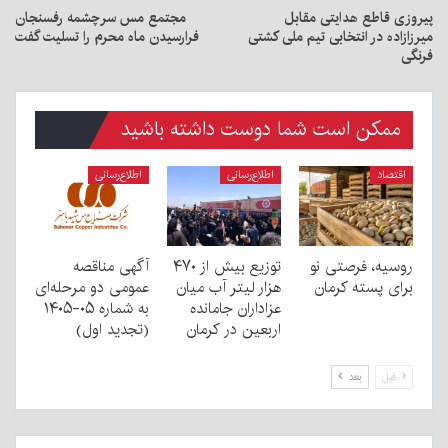
پیروزی قاطع هدایتی مقابل
مجتمع مس سرچشمه رفسنجان
میرزازاده در انتخابی تیم ملی کشتی
فرارسیدن ماه محرم را تسلیت گفت
فرنگی
ممکن است شما دوست داشته باشید
اقتصاد
اطلاع‌رسانی
اطلاع‌رسانی
روسیه، فرصتی نو
توزیع بیش از ۴۷۰
آگهی مناقصه
برای پسته کرمان
هزار لیتر آب میان
عمومی دو مرحله‌ای
عزاداران جامانده
به شماره ۰۵-۱۴۰۵
اربعین در کرمان
(تجدید اول)
قبل
بعد