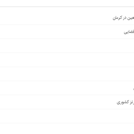
قضایی
نز کشوری