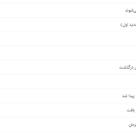
‌شوند
ن درگذشت
مان