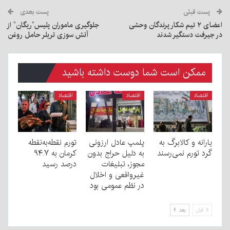
پست قبلی
پست بعدی
اعضای ۲ تیم شکار پرندگان وحشی
جلوگیری ماموران پلیس”ریگان” از
در جیرفت دستگیر شدند
آتش سوزی تریلر حامل روغن
ممکن است شما دوست داشته باشید
اقتصاد
اقتصاد
اقتصاد
یارانه و کالابرگ به
پلمپ عادل ارزونی
تورم نقطه‌به‌نقطه
گرد تورم نمی‌رسند
به دليل حراج بدون
کرمان به ۹۴.۷
مجوز، تبليغات
درصد رسید
غیرواقعی و اخلال
در نظم عمومی بود
قبل
بعد