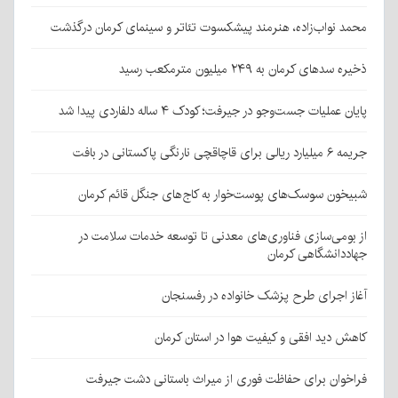
محمد نواب‌زاده، هنرمند پیشکسوت تئاتر و سینمای کرمان درگذشت
ذخیره سدهای کرمان به ۲۴۹ میلیون مترمکعب رسید
پایان عملیات جست‌وجو در جیرفت؛ کودک ۴ ساله دلفاردی پیدا شد
جریمه ۶ میلیارد ریالی برای قاچاقچی نارنگی پاکستانی در بافت
شبیخون سوسک‌های پوست‌خوار به کاج‌های جنگل قائم کرمان
از بومی‌سازی فناوری‌های معدنی تا توسعه خدمات سلامت در
جهاددانشگاهی کرمان
آغاز اجرای طرح پزشک خانواده در رفسنجان
کاهش دید افقی و کیفیت هوا در استان کرمان
فراخوان برای حفاظت فوری از میراث باستانی دشت جیرفت