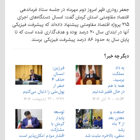
جعفر رودری ظهر امروز دوم مهرماه در جلسه ستاد فرماندهی
اقتصاد مقاومتی استان کرمان گفت: امسال دستگاه‌های اجرای
۲۱۵ پروژه اقتصاد مقاومتی پیشنهاد داده‌اند که پیشرفت فیزیکی
آنها در ابتدای سال ۲۰ درصد بوده و هدف‌گذاری شده است که تا
پایان سال به حدود ۸۶ درصد پیشرفت فیزیکی برسند.
دیگر چه خبر؟
به داد
فرزین:
مملکت
امسال
برسید،
حذف ۴
همه با هم
صفر از
در حال فقیر شدنیم
پول‌ملی را دنبال می‌کنیم
۰۸:۵۴ - ۲۰ آبان ۱۴۰۴
۱۲:۴۹ - ۲۲ اردیبهشت ۱۴۰۴
صنعت و
توسعه
معدن بعد
پایدار
از ۲ ماه
کرمان با
رشد
مشارکت
منفی، بالاخره مثبت شد
اقشار مردم امکان‌پذیر است