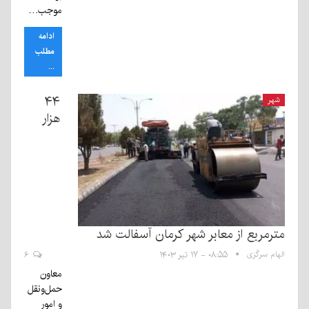
موجب…
ادامه
مطلب
...
۴۴
شهر
هزار
مترمربع از معابر شهر کرمان آسفالت شد
الهام سرگزی
۰۸:۵۵ - ۱۷ تیر ۱۴۰۳
۶
معاون
حمل‌ونقل
و امور