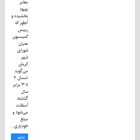
معابر
بهبود
بخشیده و
آنطور که
رییس
کمیسیون
عمران
شورای
شهر
کرمان
می‌گوید
امسال ۲
تا ۳ برابر
سال
گذشته
آسفالت
می‌شود و
مبلغ
خودیاری…
ادامه