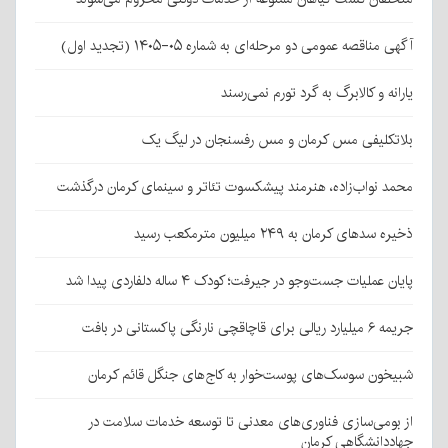
آگهی مناقصه عمومی دو مرحله‌ای به شماره ۰۵-۱۴۰۵ (تجدید اول)
یارانه و کالابرگ به گرد تورم نمی‌رسند
بلاتکلیفی مس کرمان و مس رفسنجان در لیگ یک
محمد نواب‌زاده، هنرمند پیشکسوت تئاتر و سینمای کرمان درگذشت
ذخیره سدهای کرمان به ۲۴۹ میلیون مترمکعب رسید
پایان عملیات جست‌وجو در جیرفت؛ کودک ۴ ساله دلفاردی پیدا شد
جریمه ۶ میلیارد ریالی برای قاچاقچی نارنگی پاکستانی در بافت
شبیخون سوسک‌های پوست‌خوار به کاج‌های جنگل قائم کرمان
از بومی‌سازی فناوری‌های معدنی تا توسعه خدمات سلامت در
جهاددانشگاهی کرمان