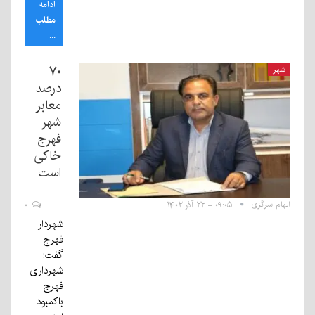
ادامه
مطلب
...
۷۰
شهر
درصد
معابر
شهر
فهرج
خاکی
است
الهام سرگزی
۰۹:۰۵ - ۲۲ آذر ۱۴۰۲
۰
شهردار
فهرج
گفت:
شهرداری
فهرج
باکمبود