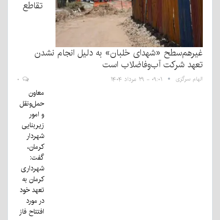
تقاطع
غیرهم‌سطح «شهدای خلبان» به دلیل انجام نشدن
تعهد شرکت آب‌وفاضلاب است
الهام سرگزی
۰۹:۰۱ - ۲۹ مرداد ۱۴۰۴
۰
معاون
حمل‌ونقل
و امور
زیربنایی
شهردار
کرمان،
گفت:
شهرداری
کرمان به
تعهد خود
در مورد
افتتاح فاز