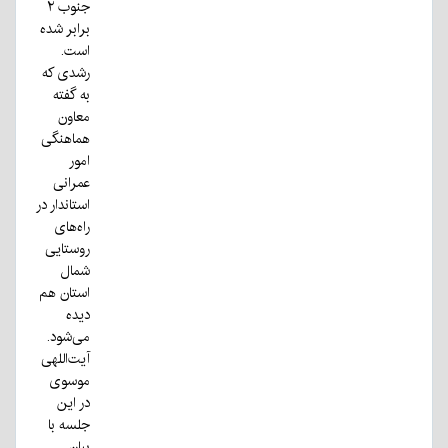
جنوب ۲
برابر شده
است.
رشدی که
به گفته
معاون
هماهنگی
امور
عمرانی
استاندار در
راه‌های
روستایی
شمال
استان هم
دیده
می‌شود.
آیت‌اللهی
موسوی
در این
جلسه با
بیان…