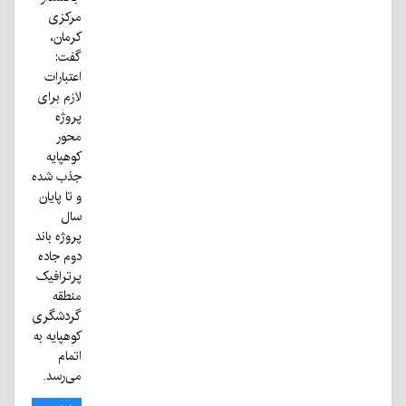
مرکزی
کرمان،
گفت:
اعتبارات
لازم برای
پروژه
محور
کوهپایه
جذب شده
و تا پایان
سال
پروژه باند
دوم جاده
پرترافیک
منطقه
گردشگری
کوهپایه به
اتمام
می‌رسد.