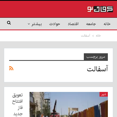
خانه
جامعه
اقتصاد
حوادث
بیشتر
خانه
آسفالت
مرور برچسب
آسفالت
تعویق
شهر
افتتاح
فاز
جدید