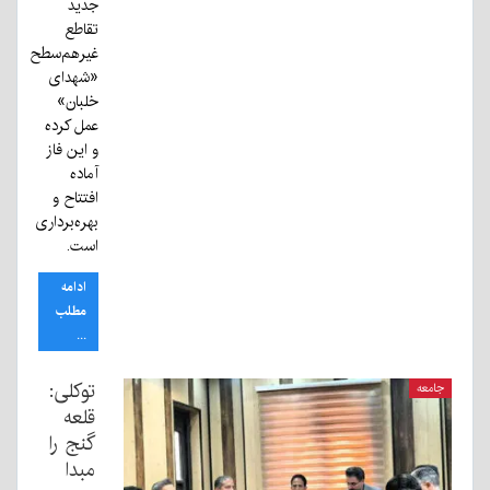
جدید
تقاطع
غیرهم‌سطح
«شهدای
خلبان»
عمل کرده
و این فاز
آماده
افتتاح و
بهره‌برداری
است.
ادامه
مطلب
...
توکلی:
جامعه
قلعه
گنج را
مبدا