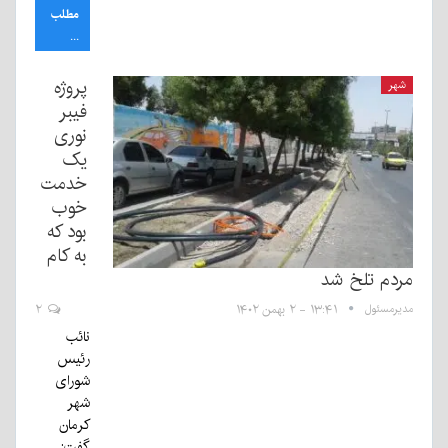
مطلب
...
پروژه
شهر
فیبر
نوری
یک
خدمت
خوب
بود که
به کام
مردم تلخ شد
مدیرمسئول
۱۳:۴۱ - ۲ بهمن ۱۴۰۲
۲
نائب
رئیس
شورای
شهر
کرمان
گفت: