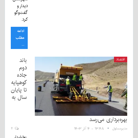
دیدار و
گفت‌وگو
کرد.
ادامه
مطلب
...
باند
اقتصاد
دوم
جاده
کوهپایه
تا پایان
سال به
بهره‌برداری می‌رسد
مدیرمسئول
۱۳:۴۸ - ۴ آذر ۱۴۰۳
۲
بخشدار