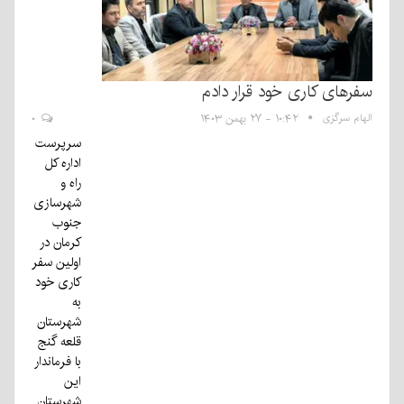
سفرهای کاری خود قرار دادم
الهام سرگزی
۱۰:۴۲ - ۲۷ بهمن ۱۴۰۳
۰
سرپرست
اداره کل
راه و
شهرسازی
جنوب
کرمان در
اولین سفر
کاری خود
به
شهرستان
قلعه گنج
با فرماندار
این
شهرستان