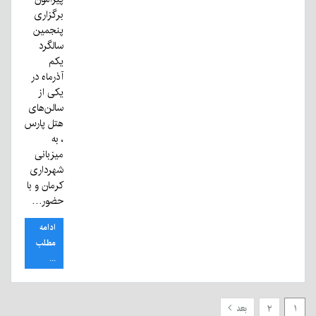
برگزاری
پنجمین
سالگرد
یکم
آذرماه در
یکی از
سالن‌های
هتل پارس
، به
میزبانی
شهرداری
کرمان و با
حضور…
ادامه
مطلب
...
۱
۲
بعد