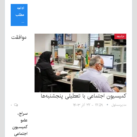
ادامه
مطلب
...
موافقت
جامعه
کمیسیون اجتماعی با تعطیلی پنجشنبه‌ها
مدیرمسئول
۱۷:۵۹ - ۲۷ آذر ۱۴۰۳
۰
سراج،
عضو
کمیسیون
اجتماعی