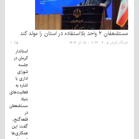
مستضعفان ۲ واحد بلااستفاده در استان را مولد کند
خبرنگار کرمان نو
۱۰:۲۶ - ۱۸ آذر ۱۴۰۴
۰
استاندار
کرمان در
جلسه
شورای
اداری با
اشاره به
فعالیت‌های
بنیاد
مستضعفان
در
قلعه‌گنج،
گفت: این
همکاری‌ها