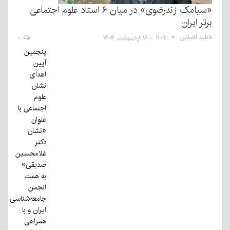
«سیامک زندرضوی» در میان ۶ استاد علوم اجتماعی
برتر ایران
فاطمه آقاملایی
۱۱:۰۲ - ۱۶ اردیبهشت ۱۴۰۴
۰
پنجمین
آیین
اهدای
نشان
علوم
اجتماعی با
عنوان
«نشان
دکتر
غلامحسین
صدیقی»
به همت
انجمن
جامعه‌شناسی
ایران و با
همراهی