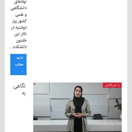
نهادهای
دانشگاهی
و علمی
کشور روز
دوشنبه در
تالار ابن
خلدون
دانشکده…
ادامه
مطلب
...
نگاهی
با خبرنگاران
به