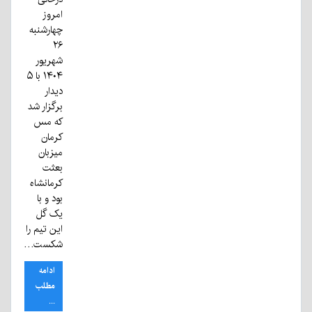
امروز
چهارشنبه
۲۶
شهریور
۱۴۰۴ با ۵
دیدار
برگزار شد
که مس
کرمان
میزبان
بعثت
کرمانشاه
بود و با
یک گل
این تیم را
شکست…
ادامه
مطلب
...