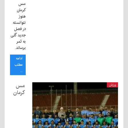
مس
کرمان
هنوز
نتوانسته
در فصل
جدید گلی
به ثمر
برساند.
ادامه
مطلب
...
مس
ورزش
کرمان