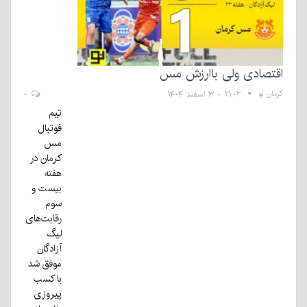
اقتصادی ولی باارزش مس
کرمان نو
۲۱:۰۲ - ۳ اسفند ۱۴۰۴
۰
تیم
فوتبال
مس
کرمان در
هفته
بیست و
سوم
رقابت‌های
لیگ
آزادگان
موفق شد
با کسب
پیروزی