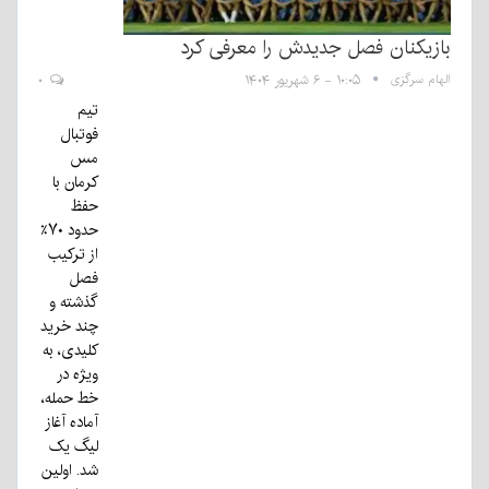
بازیکنان فصل جدیدش را معرفی کرد
الهام سرگزی
۱۰:۰۵ - ۶ شهریور ۱۴۰۴
۰
تیم
فوتبال
مس
کرمان با
حفظ
حدود ۷۰٪
از ترکیب
فصل
گذشته و
چند خرید
کلیدی، به
ویژه در
خط حمله،
آماده آغاز
لیگ یک
شد. اولین