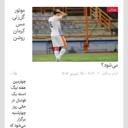
موتور
ورزش
گل‌زنی
مس
کرمان
روشن
می‌شود؟
الهام سرگزی
۱۹:۱۲ - ۲۵ شهریور ۱۴۰۴
۰
چهارمین
هفته لیگ
دسته یک
فوتبال در
حالی روز
چهارشنبه
برگزار
می‌شود که