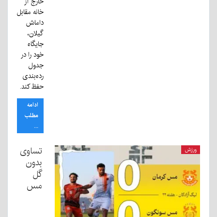
خارج از
خانه مقابل
داماش
گیلان،
جایگاه
خود را در
جدول
رده‌بندی
حفظ کند.
ادامه
مطلب
...
تساوی
ورزش
بدون
گل
مس