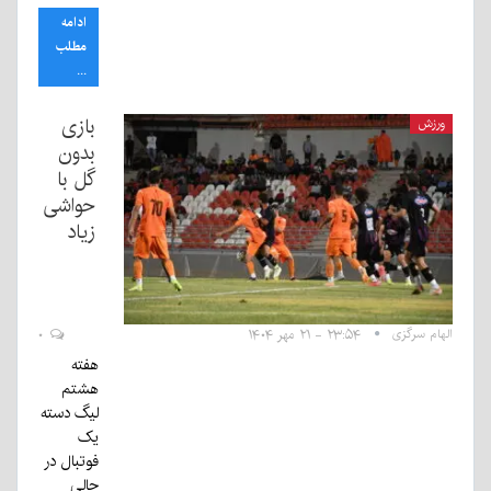
ادامه
مطلب
...
بازی
ورزش
بدون
گل با
حواشی
زیاد
الهام سرگزی
۲۳:۵۴ - ۲۱ مهر ۱۴۰۴
۰
هفته
هشتم
لیگ دسته
یک
فوتبال در
حالی