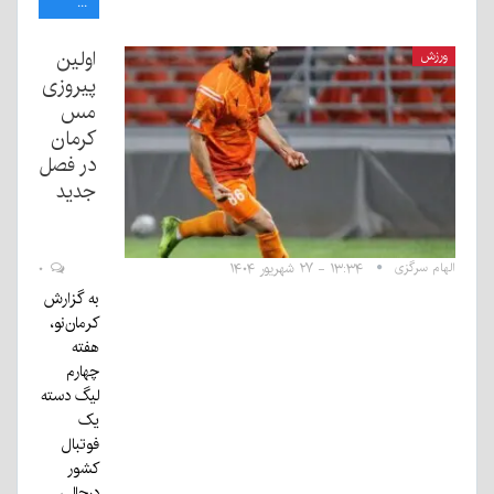
...
اولین
ورزش
پیروزی
مس
کرمان
در فصل
جدید
الهام سرگزی
۱۳:۳۴ - ۲۷ شهریور ۱۴۰۴
۰
به گزارش
کرمان‌نو،
هفته
چهارم
لیگ دسته
یک
فوتبال
کشور
درحالی