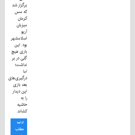
برگزار شد
که مس
کرمان
میزبان
آریو
اسلامشهر
بود. این
بازی هیچ
گلی در بر
نداشت؛
اما
درگیری‌های
بعد بازی
این دیدار
را به
حاشیه
کشاند.
ادامه
مطلب