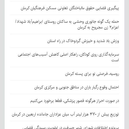
پیگیری قضایی حقوق مالباختگان تعاونی مسکن فرهنگیان کرمان
حمله یک گونه جانوری وحشی به ساکنان روستای ابراهیم‌آباد شهداد/
اعزام۲ زن مجروح به کرمان
وزش باد شدید و خیزش گردوخاک در راه استان
سرمایه‌گذاری روی کودکان، راهکار اصلی کاهش آسیب‌های اجتماعی
است
روسیه، فرصتی نو برای پسته کرمان
احتمال وقوع رگبار باران در مناطق جنوبی و مرکزی کرمان
در صورت احراز هرگونه قصور پزشکی، قطعا برخورد می‌کنیم
توزیع بیش از ۴۷۰ هزار لیتر آب میان عزاداران جامانده اربعین در کرمان
پرونده اختلافات شورای شهر جیرفت در اولویت رسیدگی قضایی