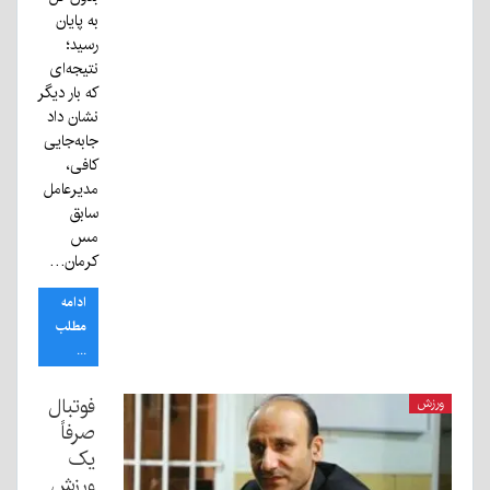
به پایان
رسید؛
نتیجه‌ای
که بار دیگر
نشان داد
جابه‌جایی
کافی،
مدیرعامل
سابق
مس
کرمان…
ادامه
مطلب
...
فوتبال
ورزش
صرفاً
یک
ورزش