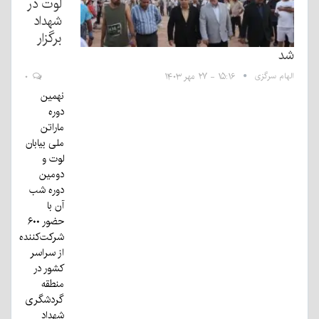
لوت در
شهداد
برگزار
شد
الهام سرگزی
۱۵:۱۶ - ۲۷ مهر ۱۴۰۳
۰
نهمین
دوره
ماراتن
ملی بیابان
لوت و
دومین
دوره شب
آن با
حضور ۶۰۰
شرکت‌کننده
از سراسر
کشور در
منطقه
گردشگری
شهداد