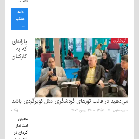
شد…
ادامه
مطلب
...
یارانه‌ای
گردشگری
که به
کارکنان
می‌دهید در قالب تورهای گردشگری مثل کویرگردی باشد
مدیرمسئول
۱۲:۵۹ - ۲۴ بهمن ۱۴۰۲
۰
معاون
استاندار
کرمان در