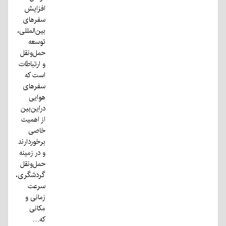
افزایش
سفرهای
بین‌المللی،
توسعه
حمل‌ونقل
و ارتباطات
است که
سفرهای
هوایی
دراین‌بین
از اهمیت
خاصی
برخوردارند
و در زمینه
حمل‌ونقل
گردشگری،
سرعت
زمانی و
مکانی
که…