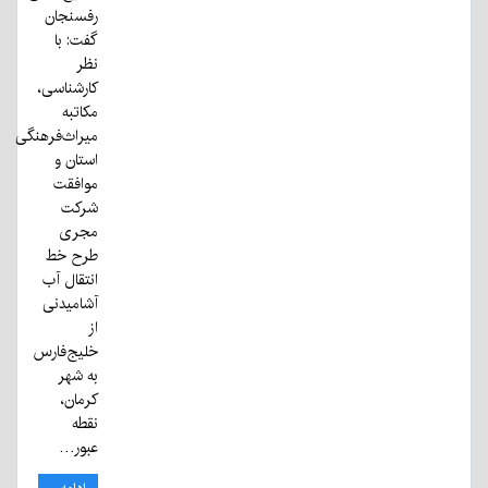
رفسنجان
گفت: با
نظر
کارشناسی،
مکاتبه
میراث‌فرهنگی
استان و
موافقت
شرکت
مجری
طرح خط
انتقال آب
آشامیدنی
از
خلیج‌فارس
به شهر
کرمان،
نقطه
عبور…