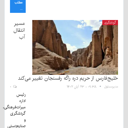
مطلب
...
مسیر
گردشگری
انتقال
آب
خلیج‌فارس از حریم دره راگه رفسنجان تغییر می‌کند
مدیرمسئول
۰۹:۳۸ - ۲۳ آبان ۱۴۰۲
۰
رئیس
اداره
میراث‌فرهنگی،
گردشگری
و
صنایع‌دستی