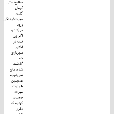
صنایع‌دستی
کرمان
گفت:
میراث‌فرهنگی
ورود
می‌کند و
اگر این
قلعه در
اختیار
شهرداری
هم
گذاشته
شده، مانع
نمی‌شویم
همچنین
با وزارت
میراث
صحبت
کردیم که
مقرر