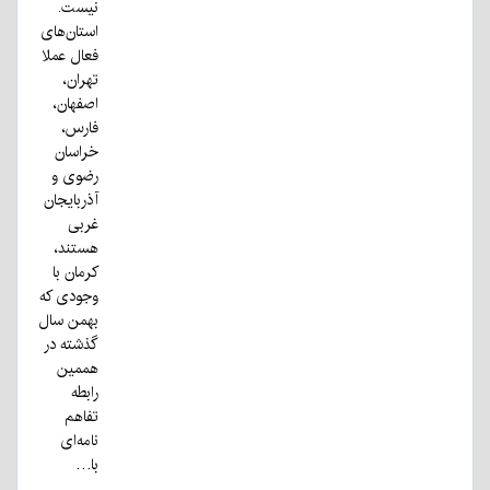
نیست.
استان‌های
فعال عملا
تهران،
اصفهان،
فارس،
خراسان
رضوی و
آذربایجان
غربی
هستند،
کرمان با
وجودی که
بهمن سال
گذشته در
هممین
رابطه
تفاهم
نامه‌ای
با…