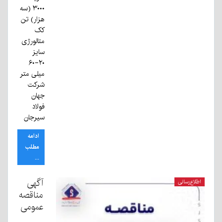
۳۰۰۰ (سه
هزار) تن
کک
متالورژی
سایز
۲۰-۶۰
میلی متر
شرکت
جهان
فولاد
سیرجان
ادامه
مطلب
...
آگهی
اطلاع‌رسانی
مناقصه
عمومی