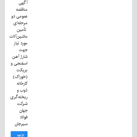
آگهی
مناقصه
عمومی دو
مرحله‌ای
تأمین
ماشین‌آلات
مورد نیاز
جهت
شارژ آهن
اسفنجی و
بریکت
(خوراک)
کارخانه
ذوب و
ریخته‌گری
شرکت
جهان
فولاد
سیرجان
ادامه