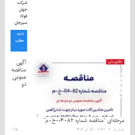
شرکت
جهان
فولاد
سیرجان
ادامه
مطلب
...
آگهی
اطلاع‌رسانی
مناقصه
عمومی
دو
مرحله‌ای “مناقصه شماره ۸۲-۰۴-خ-م”
کرمان نو
۰۹:۴۹ - ۱۵ آذر ۱۴۰۴
۰