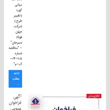
ميانی
كوره
(تغيير
طرح)
شرکت
جهان
فولاد
سیرجان"
- "مناقصه
شماره
۱۰۸-۰۴-
ک-م"
ادامه
مطلب
...
آگهی
اطلاع‌رسانی
فراخوان
عمومی