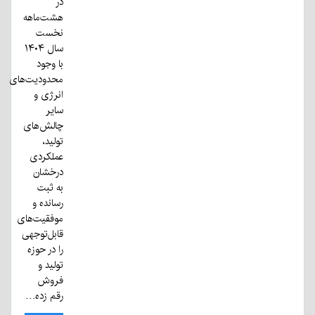
در
هشت‌ماهه
نخست
سال ۱۴۰۴
با وجود
محدودیت‌های
انرژی و
سایر
چالش‌های
تولید،
عملکردی
درخشان
به ثبت
رسانده و
موفقیت‌های
قابل‌توجهی
را در حوزه
تولید و
فروش
رقم زده…