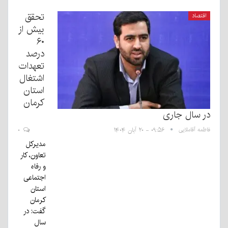
تحقق
اقتصاد
بیش از
۶۰
درصد
تعهدات
اشتغال
استان
کرمان
در سال جاری
فاطمه آقاملایی
۰۹:۵۶ - ۲۰ آبان ۱۴۰۴
۰
مدیرکل
تعاون، کار
و رفاه
اجتماعی
استان
کرمان
گفت: در
سال