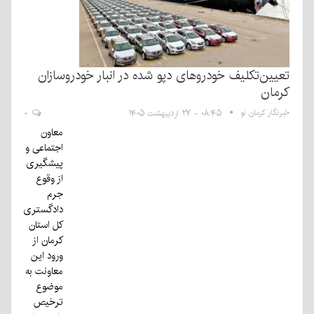
تعیین‌تکلیف خودروهای دپو شده در انبار خودروسازان
کرمان
خبرنگار کرمان نو
۰۸:۴۵ - ۲۷ اردیبهشت ۱۴۰۵
۰
معاون
اجتماعی و
پیشگیری
از وقوع
جرم
دادگستری
کل استان
کرمان از
ورود این
معاونت به
موضوع
ترخیص