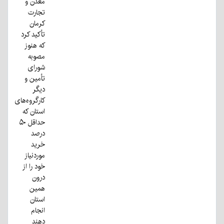
معدن و
تجارت
کرمان
تأکید کرد
که هنوز
مصوبه
شورای
تأمین و
دیگر
کارگروه‌های
استان که
حداقل ۵۰
درصد
خرید
موردنیاز
خود را از
درون
همین
استان
انجام
دهند