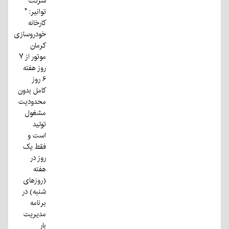
شرکت
توانیر: "
کارخانه
خودروسازی
کرمان
موتور از ۷
روز هفته
۶ روز
کامل بدون
محدودیت
مشغول
تولید
است و
فقط یک
روز در
هفته
(روزهای
شنبه) در
برنامه
مدیریت
بار