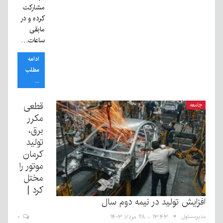
مشارکت
کرده و در
مابقی
ساعات…
ادامه
مطلب
...
قطعی
جامعه
مکرر
برق،
تولید
کرمان
موتور را
مختل
کرد |
افزایش تولید در نیمه دوم سال
مدیرمسئول
۱۳:۴۳ - ۲۸ مرداد ۱۴۰۳
۰