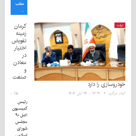
مطلب
...
کرمان
دولت
زمینه
تفویض
اختیار
در
معادن
و
صنعت
خودروسازی را دارد
الهام سرگزی
۱۳:۲۹ - ۲۴ آبان ۱۴۰۴
۰
رئیس
کمیسیون
اصل ۹۰
مجلس
شورای
اسلامی