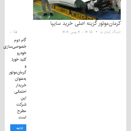
کرمان‌موتور گزینه اصلی خرید سایپا
خبرنگار کرمان نو
۱۴:۱۵ - ۴ بهمن ۱۴۰۴
۰
گام دوم
خصوصی‌سازی
خودرو
کلید خورد
و
کرمان‌موتور
به‌عنوان
خریدار
احتمالی
این
شرکت
مطرح
است.
ادامه