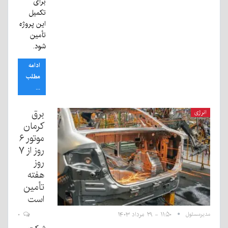
برای
تکمیل
این پروژه
تأمین
شود.
ادامه
مطلب
...
برق
انرژی
کرمان
موتور ۶
روز از ۷
روز
هفته
تأمین
است
مدیرمسئول
۱۱:۵۰ - ۲۹ مرداد ۱۴۰۳
۰