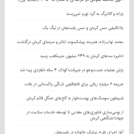
یارانه و کالابرگ به گرد تورم نمی‌رسند
بلاتکلیفی مس کرمان و مس رفسنجان در لیگ یک
محمد نواب‌زاده، هنرمند پیشکسوت تئاتر و سینمای کرمان درگذشت
ذخیره سدهای کرمان به ۲۴۹ میلیون مترمکعب رسید
پایان عملیات جست‌وجو در جیرفت؛ کودک ۴ ساله دلفاردی پیدا شد
جریمه ۶ میلیارد ریالی برای قاچاقچی نارنگی پاکستانی در بافت
شبیخون سوسک‌های پوست‌خوار به کاج‌های جنگل قائم کرمان
از بومی‌سازی فناوری‌های معدنی تا توسعه خدمات سلامت در
جهاددانشگاهی کرمان
آغاز اجرای طرح پزشک خانواده در رفسنجان