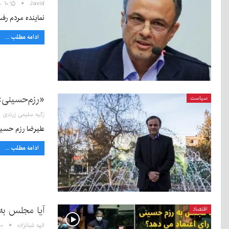
Javid
۱۰:۱۵ - ۷ آبان ۱۳۹۹
نماینده مردم رف
ادامه مطلب ...
«رزم‌حسینی»
سیاست
زکیه سلیمی زرندی
علیرضا رزم حسینی وزیر پیشنهادی صمت با ۷۵
ادامه مطلب ...
آیا مجلس به 
اقتصاد
الهه شبانزاده
۲۱:۰۰ 