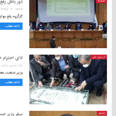
دور باطل رفع
اقتصاد
Javid
۱۶:۴۵ - ۱۸ دی ۱۳۹۹
کارگروه رفع موان
ادامه مطلب ...
ادای احترام 
از میان خبر
زکیه سلیمی زرندی
وزیر صنعت، معدن
ادامه مطلب ...
سفر وزیر صم
جامعه