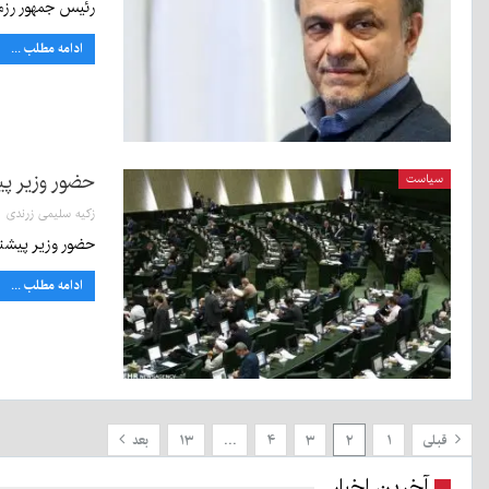
رئیس جمهور رزم
ادامه مطلب ...
حضور وزیر پ
سیاست
زکیه سلیمی زرندی
حضور وزیر پیشنه
ادامه مطلب ...
قبلی
۱
۲
۳
۴
…
۱۳
بعد
آخرین اخبار