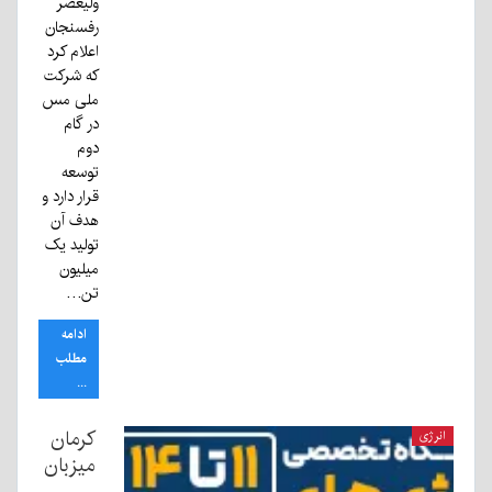
ولیعصر
رفسنجان
اعلام کرد
که شرکت
ملی مس
در گام
دوم
توسعه
قرار دارد و
هدف آن
تولید یک
میلیون
تن…
ادامه
مطلب
...
کرمان
انرژی
میزبان