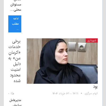
مسئولان
محلی…
ادامه
مطلب
...
برخی
شهرداری
خدمات
«کرمان‌ِ
من» به
دلیل
امنیت
محدود
شده
بود
الهام سرگزی
۱۳:۱۱ - ۳۱ خرداد ۱۴۰۴
۰
مدیرعامل
سازمان