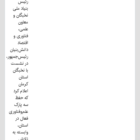
رئیس
بنیاد ملی
نخبگان و
معاون
علمی،
فناوری و
اقتصاد
دانش‌بنیان
رئیس‌جمهور،
در نشست
با نخبگان
استان
کرمان
اعلام کرد
که حفظ
سه پارک
علم‌وفناوری
فعال در
استان،
وابسته به
تلاش