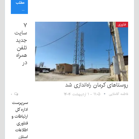
مطلب
...
۷
فناوری
سایت
جدید
تلفن
همراه
در
روستاهای کرمان راه‌اندازی شد
فاطمه آقاملایی
۱۱:۰۵ - ۱ اردیبهشت ۱۴۰۴
۰
سرپرست
اداره کل
ارتباطات و
فناوری
اطلاعات
استان