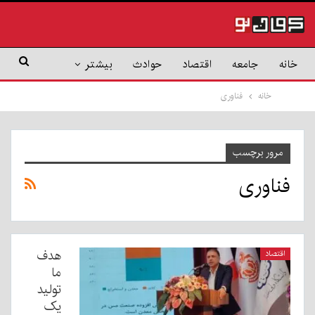
خانه
جامعه
اقتصاد
حوادث
بیشتر
خانه
فناوری
مرور برچسب
فناوری
هدف
اقتصاد
ما
تولید
یک