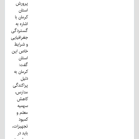
پرورش
استان
کرمان با
اشاره به
گستردگی
جغرافیایی
و شرایط
خاص این
استان
گفت:
کرمان به
دلیل
پراکندگی
مدارس،
کاهش
سهمیه
معلم و
کمبود
تجهیزات،
باید در