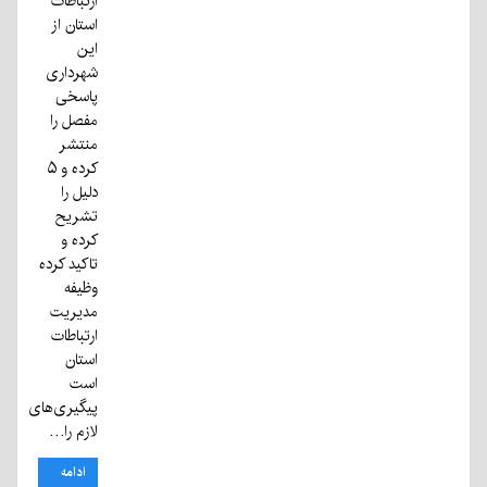
ارتباطات
استان از
این
شهرداری
پاسخی
مفصل را
منتشر
کرده و ۵
دلیل را
تشریح
کرده و
تاکید کرده
وظیفه
مدیریت
ارتباطات
استان
است
پیگیری‌های
لازم را…
ادامه