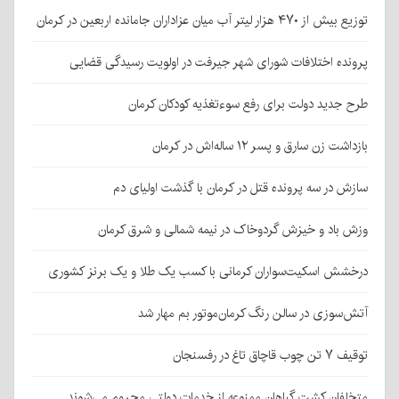
توزیع بیش از ۴۷۰ هزار لیتر آب میان عزاداران جامانده اربعین در کرمان
پرونده اختلافات شورای شهر جیرفت در اولویت رسیدگی قضایی
طرح جدید دولت برای رفع سوءتغذیه کودکان کرمان
بازداشت زن سارق و پسر ۱۲ ساله‌اش در کرمان
سازش در سه پرونده قتل در کرمان با گذشت اولیای دم
وزش باد و خیزش گردوخاک در نیمه شمالی و شرق کرمان
درخشش اسکیت‌سواران کرمانی با کسب یک طلا و یک برنز کشوری
آتش‌سوزی در سالن رنگ کرمان‌موتور بم مهار شد
توقیف ۷ تن چوب قاچاق تاغ در رفسنجان
متخلفان کشت گیاهان ممنوعه از خدمات دولتی محروم می‌شوند