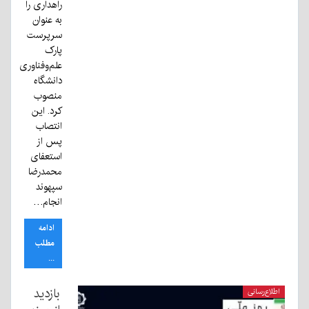
راهداری را
به عنوان
سرپرست
پارک
علم‌وفناوری
دانشگاه
منصوب
کرد. این
انتصاب
پس از
استعفای
محمدرضا
سپهوند
انجام…
ادامه
مطلب
...
بازدید
اطلاع‌رسانی