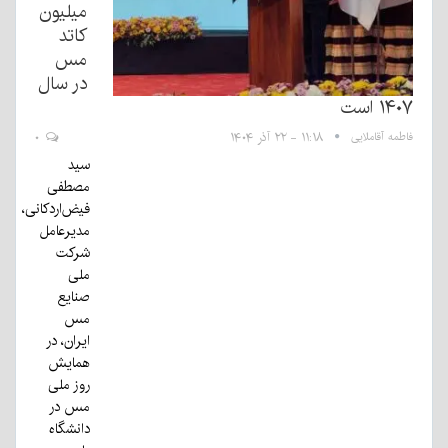
میلیون
کاتد
مس
در سال
۱۴۰۷ است
فاطمه آقاملایی
۱۱:۱۸ - ۲۲ آذر ۱۴۰۴
۰
سید
مصطفی
فیض‌اردکانی،
مدیرعامل
شرکت
ملی
صنایع
مس
ایران، در
همایش
روز ملی
مس در
دانشگاه