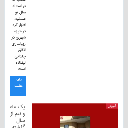
در آستانه
سال نو
هستیم،
اظهار کرد:
در حوزه
شهری در
زیباسازی
اتفاق
چندانی
نیفتاده
است.
ادامه
مطلب
...
یک ماه
آموزش
و نیم از
سال
گذشته