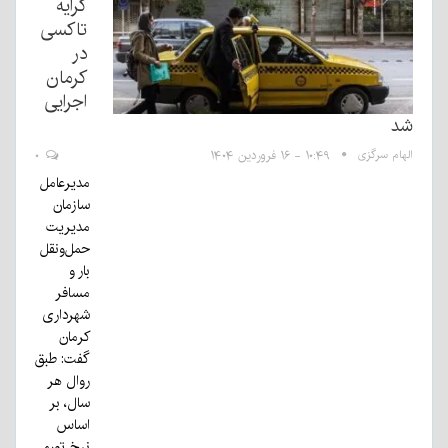
کرایه
تاکسی
در
کرمان
اجرایی
شد
الهام سرگزی
۱۰:۴۹ - ۱۶ فروردین ۱۴۰۴
۰
مدیرعامل
سازمان
مدیریت
حمل‌ونقل
بار و
مسافر
شهرداری
کرمان
گفت: طبق
روال هر
سال، بر
اساس
نرخ تورم