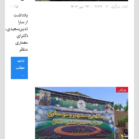
الهام سرگزی
۱۲:۳۹ - ۲۳ مهر ۱۴۰۳
۰
یادداشت
از سارا
تدین‌سعیدی،
دکترای
معماری
منظر
ادامه
مطلب
...
ورزش