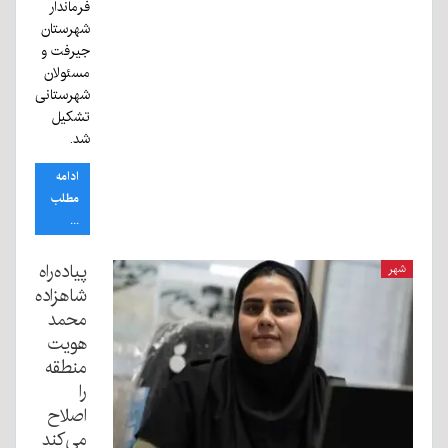
فرماندار
شهرستان
جیرفت و
مسئولان
شهرستانی
تشکیل
شد.
ادامه
مطلب
...
پیاده‌راه
شهر
شاهزاده
محمد
هویت
منطقه
را
اصلاح
می‌کند