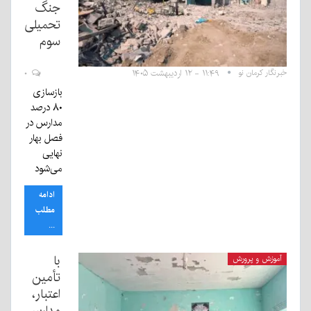
جنگ
تحمیلی
سوم
خبرنگار کرمان نو
۱۱:۴۹ - ۱۲ اردیبهشت ۱۴۰۵
۰
بازسازی
۸۰ درصد
مدارس در
فصل بهار
نهایی
می‌شود
ادامه
مطلب
...
با
آموزش و پرورش
تأمین
اعتبار،
مدارس