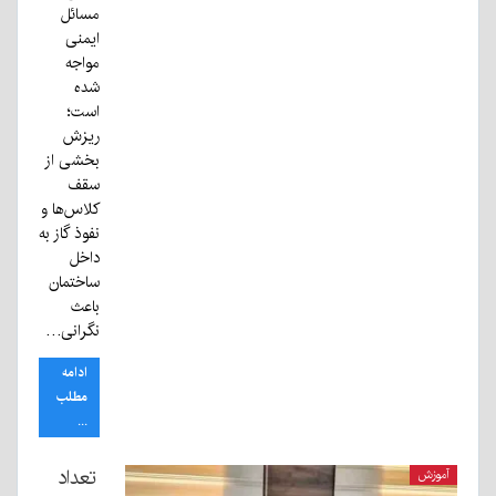
مسائل
ایمنی
مواجه
شده
است؛
ریزش
بخشی از
سقف
کلاس‌ها و
نفوذ گاز به
داخل
ساختمان
باعث
نگرانی…
ادامه
مطلب
...
تعداد
آموزش