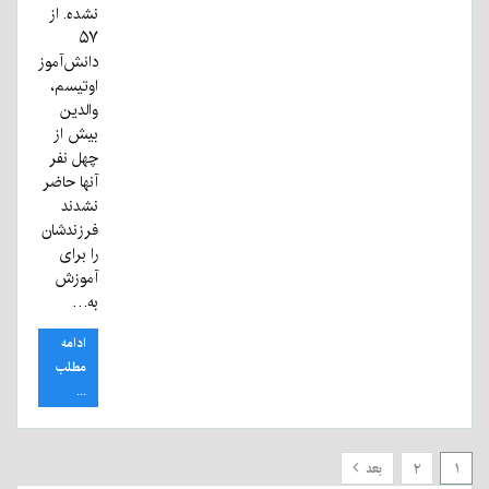
نشده. از
۵۷
دانش‌آموز
اوتیسم،
والدین
بیش از
چهل نفر
آنها حاضر
نشدند
فرزندشان
را برای
آموزش
به…
ادامه
مطلب
...
۱
۲
بعد