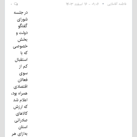
فاطمه آقاملایی
۰۹:۰۶ - ۱۶ اسفند ۱۴۰۳
۰
در جلسه
شورای
گفتگو
دولت و
بخش
خصوصی
که با
استقبال
کم از
سوی
فعالان
اقتصادی
همراه بود،
اعلام شد
که ارزش
کالاهای
صادراتی
استان
به‌ازای هر