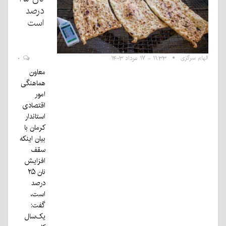
درصد
است
الهام سرگزی
۱۱:۳۳ - ۱۷ مرداد ۱۴۰۳
۰
معاون
هماهنگی
امور
اقتصادی
استاندار
کرمان با
بیان اینکه
سقف
افزایش
نان ۲۵
درصد
است،
گفت:
یک‌سال