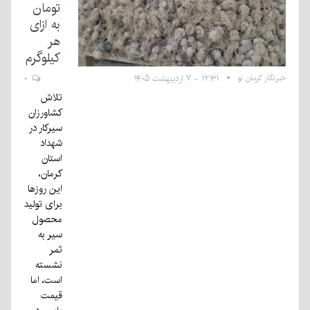
تومان‌
به ازای
هر
کیلوگرم
خبرنگار کرمان نو
۱۲:۳۱ - ۷ اردیبهشت ۱۴۰۵
۰
تلاش
کشاورزان
سیرکار در
شهداد
استان
کرمان،
این روزها
برای تولید
محصول
سیر به
ثمر
نشسته
است، اما
قیمت