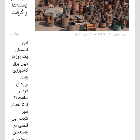
پسته‌ها
را گرفت
مدیرمسئول
۱۱:۴۹ - ۲۹ مهر ۱۴۰۳
۰
این
تابستان
یک روز در
میان برق
کشاورزی
رفت.
روزهای
فرد از
ساعت ۱۱
تا ۵ بعد از
ظهر.
نتیجه این
قطعی در
رفسنجان
سوختن و