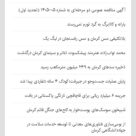
آگهی مناقصه عمومی دو مرحله‌ای به شماره ۰۵-۱۴۰۵ (تجدید اول)
یارانه و کالابرگ به گرد تورم نمی‌رسند
بلاتکلیفی مس کرمان و مس رفسنجان در لیگ یک
محمد نواب‌زاده، هنرمند پیشکسوت تئاتر و سینمای کرمان درگذشت
ذخیره سدهای کرمان به ۲۴۹ میلیون مترمکعب رسید
پایان عملیات جست‌وجو در جیرفت؛ کودک ۴ ساله دلفاردی پیدا شد
جریمه ۶ میلیارد ریالی برای قاچاقچی نارنگی پاکستانی در بافت
شبیخون سوسک‌های پوست‌خوار به کاج‌های جنگل قائم کرمان
از بومی‌سازی فناوری‌های معدنی تا توسعه خدمات سلامت در
جهاددانشگاهی کرمان