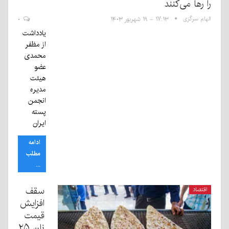
را رها می‌کنند
الهام سرگزی
۱۷:۱۳ - ۱۹ شهریور ۱۴۰۳
۰
یادداشت
از مظفر
محمدی
عضو
هیئت
مدیره
انجمن
پسته
ایران
ادامه
مطلب
...
سقف
اقتصاد
افزایش
قیمت
نان ۲۵