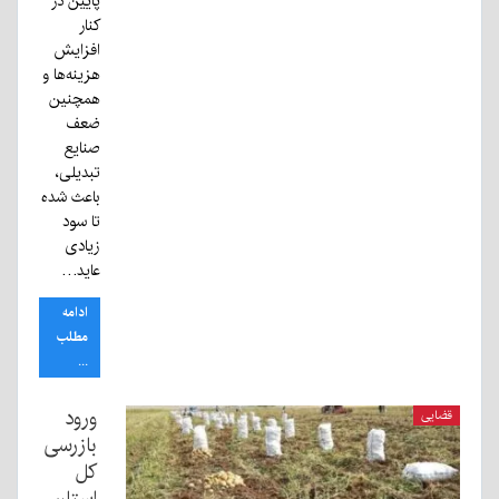
پایین در
کنار
افزایش
هزینه‌ها و
همچنین
ضعف
صنایع
تبدیلی،
باعث شده
تا سود
زیادی
عاید…
ادامه
مطلب
...
ورود
قضایی
بازرسی
کل
استان