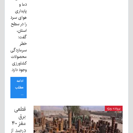
دما و
پایداری
هوای سرد
را در سطح
استان،
گفت:
خطر
سرمازدگی
محصولات
کشاورزی
وجود دارد.
ادامه
مطلب
...
قطعی
پرونده ویژه
برق
مغز ۴۰
درصد از