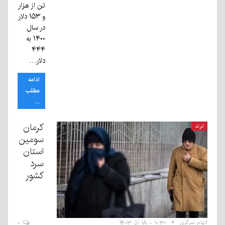
تن از هزار
و ۱۵۳ دلار
در سال
۱۴۰۰ به
۴۴۴
دلار…
ادامه
مطلب
...
کرمان
ترند
سومین
استان
سرد
کشور
الهام سرگزی
۱۰:۳۰ - ۱۸ آذر ۱۴۰۳
۰