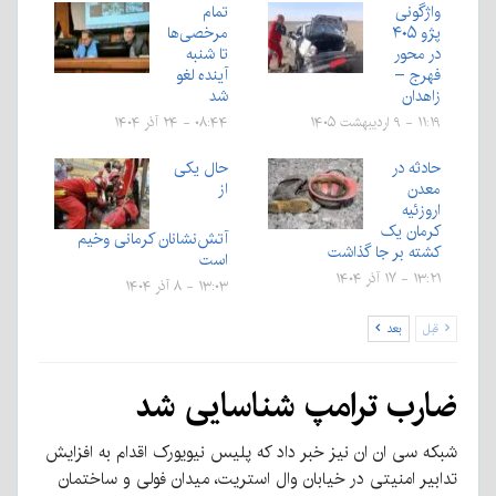
واژگونی
تمام
پژو ۴۰۵
مرخصی‌ها
در محور
تا شنبه
فهرج –
آینده لغو
زاهدان
شد
۱۱:۱۹ - ۹ اردیبهشت ۱۴۰۵
۰۸:۴۴ - ۲۴ آذر ۱۴۰۴
حادثه در
حال یکی
معدن
از
اروزئیه
کرمان یک
آتش‌نشانان کرمانی وخیم
کشته بر جا گذاشت
است
۱۳:۲۱ - ۱۷ آذر ۱۴۰۴
۱۳:۰۳ - ۸ آذر ۱۴۰۴
قبل
بعد
ضارب ترامپ شناسایی شد
شبکه سی ان ان نیز خبر داد که پلیس نیویورک اقدام به افزایش
تدابیر امنیتی در خیابان وال استریت، میدان فولی و ساختمان