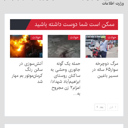
وزارت اطلاعات
ممکن است شما دوست داشته باشید
حوادث
حوادث
حوادث
مرگ دوچرخه
حمله یک گونه
آتش‌سوزی در
سوار۶۵ ساله در
جانوری وحشی به
سالن رنگ
مسیر باغین
ساکنان روستای
کرمان‌موتور بم مهار
ابراهیم‌آباد شهداد/
شد
اعزام۲ زن مجروح
به…
قبل
بعد