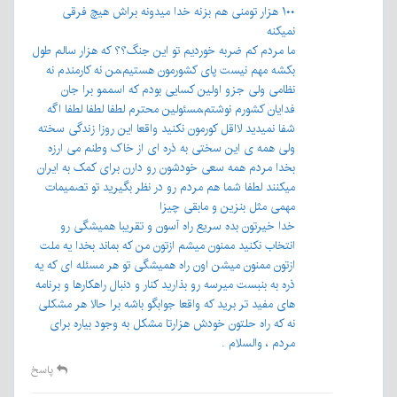
۱۰۰ هزار تومنی هم بزنه خدا میدونه براش هیچ فرقی
نمیکنه
ما مردم کم ضربه خوردیم تو این جنگ؟؟ که هزار سالم طول
بکشه مهم نیست پای کشورمون هستیم،من نه کارمندم نه
نظامی ولی جزو اولین کسایی بودم که اسممو برا جان
فدایان کشورم نوشتم،مسئولین محترم لطفا لطفا لطفا اگه
شفا نمیدید لااقل کورمون نکنید واقعا این روزا زندگی سخته
ولی همه ی این سختی به ذره ای از خاک وطنم می ارزه
بخدا مردم همه سعی خودشون رو دارن برای کمک به ایران
میکنند لطفا شما هم مردم رو در نظر بگیرید تو تصمیمات
مهمی مثل بنزین و مابقی چیزا
خدا خیرتون بده سریع راه آسون و تقریبا همیشگی رو
انتخاب نکنید ممنون میشم ازتون من که بماند بخدا یه ملت
ازتون ممنون میشن اون راه همیشگی تو هر مسئله ای که یه
ذره به بنبست میرسه رو بذارید کنار و دنبال راهکارها و برنامه
های مفید تر برید که واقعا جوابگو باشه برا حالا هر مشکلی
نه که راه حلتون خودش هزارتا مشکل به وجود بیاره برای
مردم ، والسلام .
پاسخ