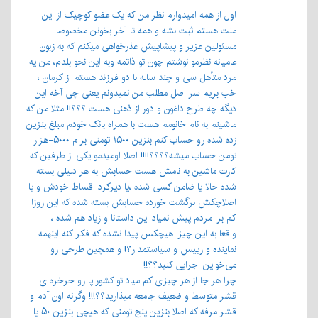
اول از همه امیدوارم نظر من که یک عضو کوچیک از این
ملت هستم ثبت بشه و همه تا آخر بخونن مخصوصا
مسئولین عزیر و پیشاپیش عذرخواهی میکنم که به زبون
عامیانه نظرمو نوشتم چون تو ذاتمه وبه این نحو بلدم، من یه
مرد متأهل سی و چند ساله با دو فرزند هستم از کرمان ،
خب بریم سر اصل مطلب من نمیدونم یعنی چی آخه این
دیگه چه طرح داغون و دور از ذهنی هست ؟؟؟!! مثلا من که
ماشینم به نام خانومم هست با همراه بانک خودم مبلغ بنزین
زده شده رو حساب کنم بنزین ۱۵۰۰ تومنی برام ۵۰۰۰-هزار
تومن حساب میشه؟؟؟؟!!!! اصلا اومیدمو یکی از طرفین که
کارت ماشین به نامش هست حسابش به هر دلیلی بسته
شده حالا یا ضامن کسی شده ،یا دیرکرد اقساط خودش و یا
اصلاچکش برگشت خورده حسابش بسته شده که این روزا
کم برا مردم پیش نمیاد این داستانا و زیاد هم شده ،
واقعا به این چیزا هیچکس پیدا نشده که فکر کنه اینهمه
نماینده و رییس و سیاستمدار؟! و همچین طرحی رو
می‌خواین اجرایی کنید؟؟!!
چرا هر جا از هر چیزی کم میاد تو کشور پا رو خرخره ی
قشر متوسط و ضعیف جامعه میذارید؟؟!!! وگرنه اون آدم و
قشر مرفه که اصلا بنزین پنج تومنی که هیچی بنزین ۵۰ یا