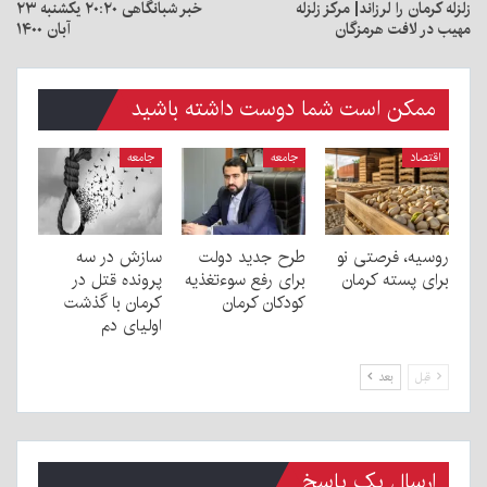
زلزله کرمان را لرزاند| مرکز زلزله
خبر شبانگاهی ٢۰:٢٠ یکشنبه ۲۳
مهیب در لافت هرمزگان
آبان ۱۴۰۰
ممکن است شما دوست داشته باشید
اقتصاد
جامعه
جامعه
روسیه، فرصتی نو
طرح جدید دولت
سازش در سه
برای پسته کرمان
برای رفع سوءتغذیه
پرونده قتل در
کودکان کرمان
کرمان با گذشت
اولیای دم
قبل
بعد
ارسال یک پاسخ