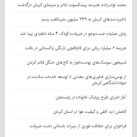
محمد نواب‌زاده، هنرمند پیشکسوت تئاتر و سینمای کرمان درگذشت
ذخیره سدهای کرمان به ۲۴۹ میلیون مترمکعب رسید
پایان عملیات جست‌وجو در جیرفت؛ کودک ۴ ساله دلفاردی پیدا شد
جریمه ۶ میلیارد ریالی برای قاچاقچی نارنگی پاکستانی در بافت
شبیخون سوسک‌های پوست‌خوار به کاج‌های جنگل قائم کرمان
از بومی‌سازی فناوری‌های معدنی تا توسعه خدمات سلامت در
جهاددانشگاهی کرمان
آغاز اجرای طرح پزشک خانواده در رفسنجان
کاهش دید افقی و کیفیت هوا در استان کرمان
فراخوان برای حفاظت فوری از میراث باستانی دشت جیرفت