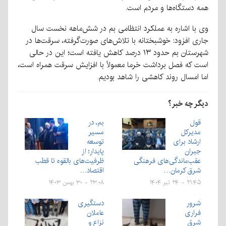
همه دستگاه‌ها و مردم است.
وی با اشاره به عملکرد انتظامی بم در شش‌ماهه نخست سال
جاری افزود: خوشبختانه با تلاش‌های صورت‌گرفته، سرقت‌ها در
شهرستان بم حدود ۱۳ درصد کاهش یافته است؛ این در حالی
است که فصل برداشت خرما معمولاً با افزایش سرقت همراه است،
اما امسال روند کاهشی را شاهد بودیم.
دیگر چه خبر؟
قول
بم، در
مدیرکل
مسیر
ارشاد برای
توسعه
جبران
پایدار؛ از
عقب‌ماندگی‌های فرهنگی
ظرفیت‌های بالقوه تا قطب
شرق کرمان…
اقتصاد…
۲۱:۴۵ - ۲۴ تیر ۱۴۰۴
۲۳:۰۸ - ۳۰ بهمن ۱۴۰۳
شرور
دستگیری
فراری
عاملان
شرق
نزاع و