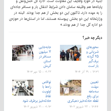
ابنیه در حوزه وظایف این معاونت است. اداره کل حمل‌ونقل و
پایانه‌ها هم وظیفه سامان دادن شرایط انتقال بار و مسافر جاده‌ای
را به عهده دارد، تاکنون این
دو
بخش از هم جدا بودند. البته در
وزارتخانه این
دو
بخش پیوسته هستند، اما در استان‌ها در حوزه‌ی
دو
اداره کل جدا از هم بودند.»
دیگر چه خبر؟
محورهای
جابه‌جایی
شریانی و
۷ میلیون
۲۵ گردنه
مسافر در
برف‌گیر
استان
باز است
کرمان
۱۶:۳۱ - ۲۹ آذر ۱۴۰۴
۰۹:۲۲ - ۱۵ مهر ۱۴۰۳
تعیین
نواقص
مهلت
راه‌ها با
سه‌ماهه
اولویت
برای رفع
نقاط
نقطه حادثه‌خیز دهبکری
حادثه‌خیز برطرف شود
۱۶:۴۴ - ۲۷ شهریور ۱۴۰۲
۰۹:۱۳ - ۲۱ شهریور ۱۴۰۲