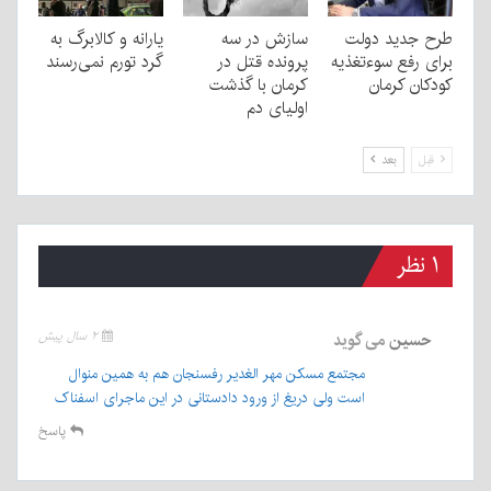
طرح جدید دولت
سازش در سه
یارانه و کالابرگ به
برای رفع سوءتغذیه
پرونده قتل در
گرد تورم نمی‌رسند
کودکان کرمان
کرمان با گذشت
اولیای دم
قبل
بعد
۱ نظر
حسین
می گوید
۲ سال پیش
مجتمع مسکن مهر الغدیر رفسنجان هم به همین منوال
است ولی دریغ از ورود دادستانی در این ماجرای اسفناک
پاسخ