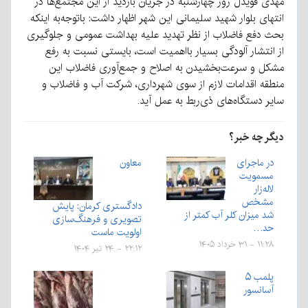
مهدی قویدل روز چهارشنبه در جریان بازدید از این مجتمع‌ها در
انتهای بلوار شهید سلیمانی این شهر اظهار داشت: باتوجه‌به اینکه
بحث دفع فاضلاب از نظر تهدید علیه بهداشت عمومی و جلوگیری
از انتشار آلودگی بسیار بااهمیت است، بایستی نسبت به رفع
مشکل و سرعت‌بخشیدن به اصلاح و جمع‌آوری فاضلاب این
منطقه اقدامات لازم از سوی شهرداری، شرکت آب و فاضلاب و
سایر دستگاه‌های ذی‌ربط به عمل آید.
دیگر چه خبر؟
در ماجرای
معاون
مسمویت
لاله‌زار
مشخص
دادگستری کرمان: پایش
شد میزان کلر آب کمتر از
تصویری و فرهنگ‌سازی
حد…
اولویت ماست
۱۱:۲۸ - ۳۱ خرداد ۱۴۰۵
۲۲:۱۲ - ۲۴ تیر ۱۴۰۴
پلمب ۵
آسانسور