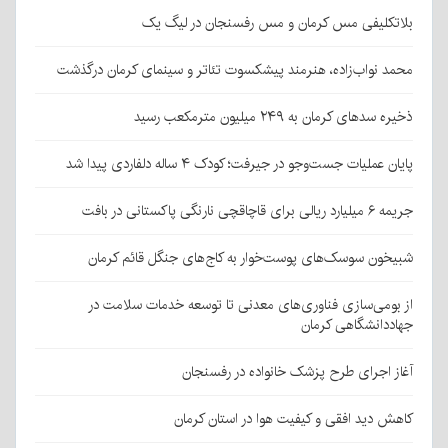
بلاتکلیفی مس کرمان و مس رفسنجان در لیگ یک
محمد نواب‌زاده، هنرمند پیشکسوت تئاتر و سینمای کرمان درگذشت
ذخیره سدهای کرمان به ۲۴۹ میلیون مترمکعب رسید
پایان عملیات جست‌وجو در جیرفت؛ کودک ۴ ساله دلفاردی پیدا شد
جریمه ۶ میلیارد ریالی برای قاچاقچی نارنگی پاکستانی در بافت
شبیخون سوسک‌های پوست‌خوار به کاج‌های جنگل قائم کرمان
از بومی‌سازی فناوری‌های معدنی تا توسعه خدمات سلامت در
جهاددانشگاهی کرمان
آغاز اجرای طرح پزشک خانواده در رفسنجان
کاهش دید افقی و کیفیت هوا در استان کرمان